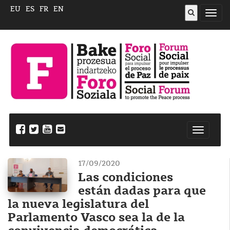
EU
ES
FR
EN
Abrir
menú
Nabegazi
ireki
17/09/2020
Las condiciones
están dadas para que
la nueva legislatura del
Parlamento Vasco sea la de la