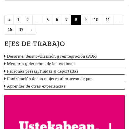
«
1
2
...
5
6
7
8
9
10
11
...
16
17
»
EJES DE TRABAJO
Desarme, desmovilización y reintegración (DDR)
Memoria y derechos de las víctimas
Personas presas, huídas y deportadas
Contribución de las mujeres al proceso de paz
Aprender de otras experiencias