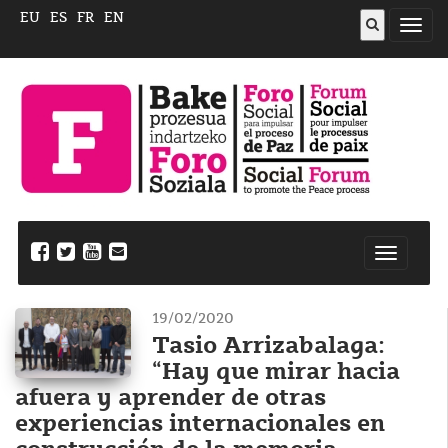
EU
ES
FR
EN
Abrir
menú
Nabegazi
ireki
19/02/2020
Tasio Arrizabalaga:
“Hay que mirar hacia
afuera y aprender de otras
experiencias internacionales en