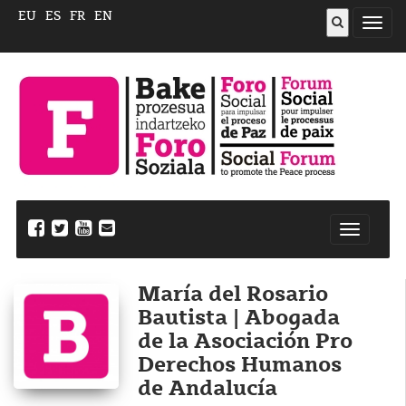
EU
ES
FR
EN
Abrir
menú
Nabegazi
ireki
María del Rosario
Bautista | Abogada
de la Asociación Pro
Derechos Humanos
de Andalucía