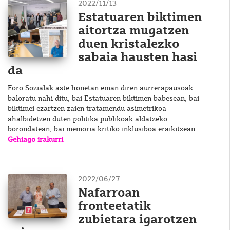
2022/11/13
Estatuaren biktimen
aitortza mugatzen
duen kristalezko
sabaia hausten hasi
da
Foro Sozialak aste honetan eman diren aurrerapausoak
baloratu nahi ditu, bai Estatuaren biktimen babesean, bai
biktimei ezartzen zaien tratamendu asimetrikoa
ahalbidetzen duten politika publikoak aldatzeko
borondatean, bai memoria kritiko inklusiboa eraikitzean.
Gehiago irakurri
2022/06/27
Nafarroan
fronteetatik
zubietara igarotzen