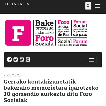
EU
ES
FR
EN
ireki
menu
Nabegazi
ireki
2022/12/15
Gerrako kontakizunetatik
bakerako memorietara igarotzeko
10 gomendio aurkeztu ditu Foro
Sozialak