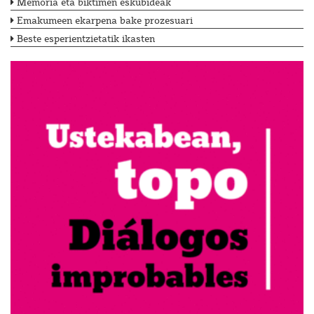
Memoria eta biktimen eskubideak
Emakumeen ekarpena bake prozesuari
Beste esperientzietatik ikasten