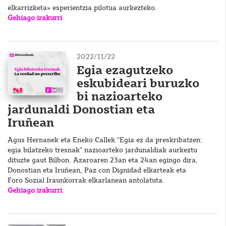
elkarrizketa» esperientzia pilotua aurkezteko.
Gehiago irakurri
2022/11/22
Egia ezagutzeko
eskubideari buruzko
bi nazioarteko
jardunaldi Donostian eta
Iruñean
Agus Hernanek eta Eneko Callek “Egia ez da preskribatzen:
egia bilatzeko tresnak” nazioarteko jardunaldiak aurkeztu
dituzte gaut Bilbon. Azaroaren 23an eta 24an egingo dira,
Donostian eta Iruñean, Paz con Dignidad elkarteak eta
Foro Sozial Iraunkorrak elkarlanean antolatuta.
Gehiago irakurri