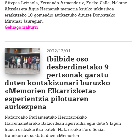
Aitzpea Leizaola, Fernando Armendariz, Eneko Calle, Nekane
Altzelai eta Agus Hernanek memoria kritiko inklusiboa
eraikitzeko 10 gomendio aurkeztuko dituzte Donostiako
Miramar Jauregian.
Gehiago irakurri
2022/12/01
Ibilbide oso
desberdinetako 9
pertsonak garatu
duten kontakizunari buruzko
«Memorien Elkarrizketa»
esperientzia pilotuaren
aurkezpena
Nafarroako Parlamentuko Herritarrekiko
Harremanetarako Batzordean agerraldia egin dute 9 lagun
hauen ordezkaritza batek, Nafarroako Foro Sozial
Iraunkorrak sustatu duen «Memorien