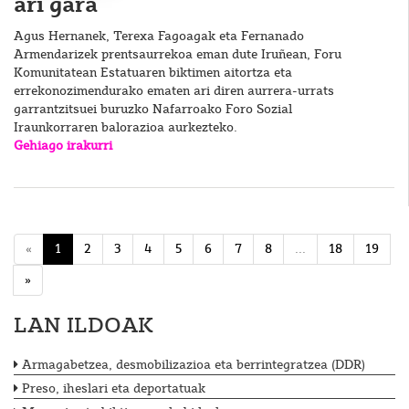
ari gara
Agus Hernanek, Terexa Fagoagak eta Fernanado
Armendarizek prentsaurrekoa eman dute Iruñean, Foru
Komunitatean Estatuaren biktimen aitortza eta
errekonozimendurako ematen ari diren aurrera-urrats
garrantzitsuei buruzko Nafarroako Foro Sozial
Iraunkorraren balorazioa aurkezteko.
Gehiago irakurri
«
1
2
3
4
5
6
7
8
...
18
19
»
LAN ILDOAK
Armagabetzea, desmobilizazioa eta berrintegratzea (DDR)
Preso, iheslari eta deportatuak