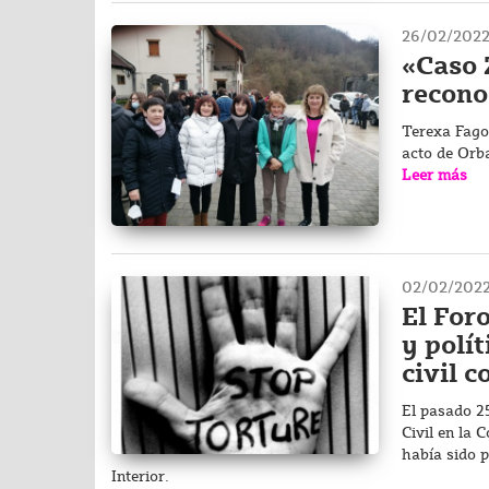
26/02/202
«Caso 
recono
Terexa Fago
acto de Orba
Leer más
02/02/202
El Foro
y polí
civil 
El pasado 2
Civil en la
había sido p
Interior.