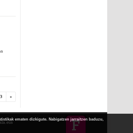
as
3
»
atistikak ematen dizkigute. Nabigatzen jarraitzen baduzu,
ala.eus