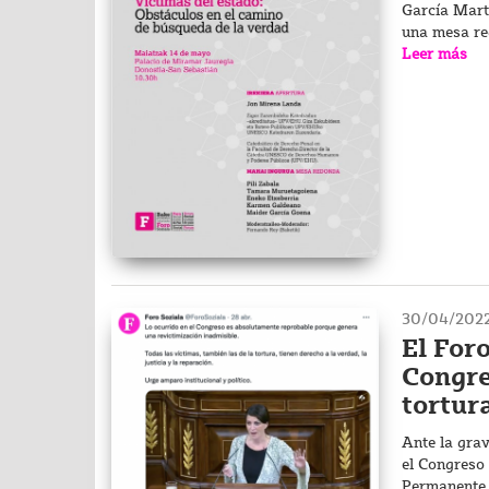
García Mart
una mesa re
Leer más
30/04/202
El Foro
Congre
tortur
Ante la grav
el Congreso 
Permanente q