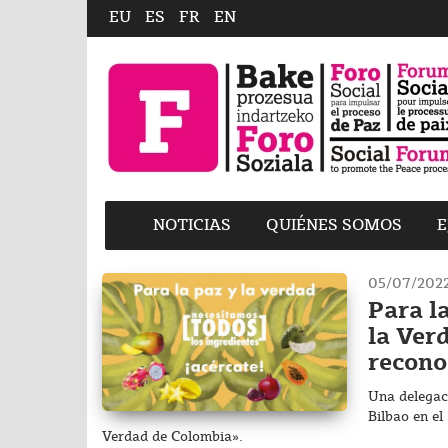
EU
ES
FR
EN
NOTICIAS
QUIÉNES SOMOS
E
05/07/202
Para l
la Ver
recono
Una delegac
Bilbao en el
Verdad de Colombia».