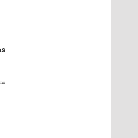
as
rno