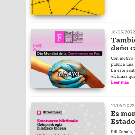
16/05/2022
Tambié
daño c
Con motivo d
pública una 
En este sent
víctimas qu
Leer más
11/05/2022
Es mom
Estado
Pili Zabala