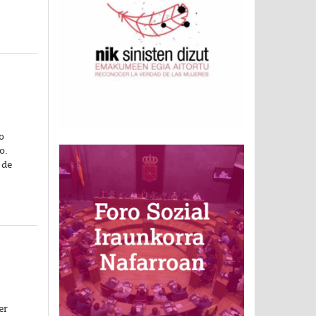
o
o.
 de
er