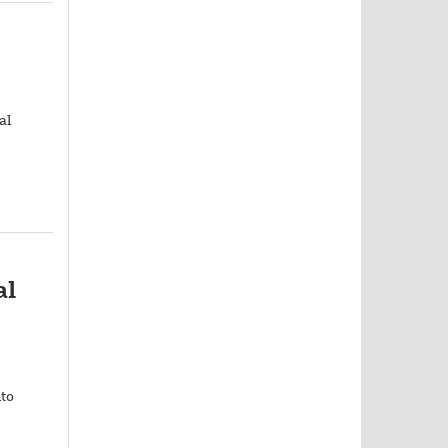
al
al
nto