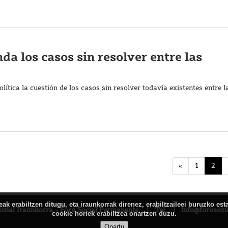
nda los casos sin resolver entre las
lítica la cuestión de los casos sin resolver todavía existentes entre l
«
1
2
k erabiltzen ditugu, eta iraunkorrak direnez, erabiltzaileei buruzko est
ozial Iraunkorra - Foro Social Permanente, | Tel. | info@forosozi
cookie horiek erabiltzea onartzen duzu.