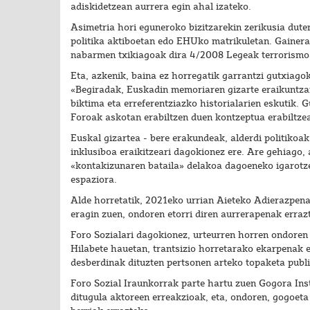
adiskidetzean aurrera egin ahal izateko.
Asimetria hori eguneroko bizitzarekin zerikusia duten
politika aktiboetan edo EHUko matrikuletan. Gainer
nabarmen txikiagoak dira 4/2008 Legeak terrorismoa
Eta, azkenik, baina ez horregatik garrantzi gutxiag
«Begiradak, Euskadin memoriaren gizarte eraikuntzar
biktima eta erreferentziazko historialarien eskutik. G
Foroak askotan erabiltzen duen kontzeptua erabiltze
Euskal gizartea - bere erakundeak, alderdi politikoak
inklusiboa eraikitzeari dagokionez ere. Are gehiago,
«kontakizunaren bataila» delakoa dagoeneko igarotzen
espaziora.
Alde horretatik, 2021eko urrian Aieteko Adierazpena
eragin zuen, ondoren etorri diren aurrerapenak erraz
Foro Sozialari dagokionez, urteurren horren ondoren
Hilabete hauetan, trantsizio horretarako ekarpenak eg
desberdinak dituzten pertsonen arteko topaketa publi
Foro Sozial Iraunkorrak parte hartu zuen Gogora Ins
ditugula aktoreen erreakzioak, eta, ondoren, gogoet