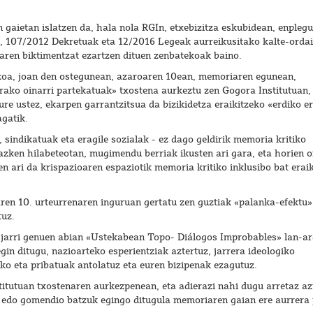
 gaietan islatzen da, hala nola RGIn, etxebizitza eskubidean, enplegu
a, 107/2012 Dekretuak eta 12/2016 Legeak aurreikusitako kalte-orda
ren biktimentzat ezartzen dituen zenbatekoak baino.
okoa, joan den ostegunean, azaroaren 10ean, memoriaren egunean,
ako oinarri partekatuak» txostena aurkeztu zen Gogora Institutuan, 
ure ustez, ekarpen garrantzitsua da bizikidetza eraikitzeko «erdiko er
agatik.
, sindikatuak eta eragile sozialak - ez dago geldirik memoria kritiko
 azken hilabeteotan, mugimendu berriak ikusten ari gara, eta horien 
 ari da krispazioaren espaziotik memoria kritiko inklusibo bat erai
ren 10. urteurrenaren inguruan gertatu zen guztiak «palanka-efektu»
tuz.
 jarri genuen abian «Ustekabean Topo- Diálogos Improbables» lan-ar
in ditugu, nazioarteko esperientziak aztertuz, jarrera ideologiko
ko eta pribatuak antolatuz eta euren bizipenak ezagutuz.
titutuan txostenaren aurkezpenean, eta adierazi nahi dugu arretaz az
a edo gomendio batzuk egingo ditugula memoriaren gaian ere aurrera