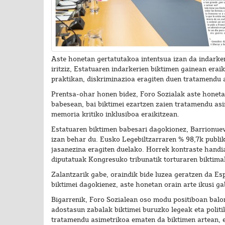
Aste honetan gertatutakoa intentsua izan da indarke
iritziz, Estatuaren indarkerien biktimen gainean eraik
praktikan, diskriminazioa eragiten duen tratamendu 
Prentsa-ohar honen bidez, Foro Sozialak aste honeta
babesean, bai biktimei ezartzen zaien tratamendu asi
memoria kritiko inklusiboa eraikitzean.
Estatuaren biktimen babesari dagokionez, Barrionue
izan behar du. Eusko Legebiltzarraren % 98,7k publik
jasanezina eragiten duelako. Horrek kontraste handia
diputatuak Kongresuko tribunatik torturaren biktima
Zalantzarik gabe, oraindik bide luzea geratzen da Es
biktimei dagokienez, aste honetan orain arte ikusi g
Bigarrenik, Foro Sozialean oso modu positiboan balo
adostasun zabalak biktimei buruzko legeak eta politi
tratamendu asimetrikoa ematen da biktimen artean, e