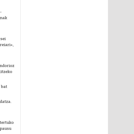
-
inak
sei
reiari»,
ondorioz
kitzeko
 bat
datza.
tertuko
 pausu