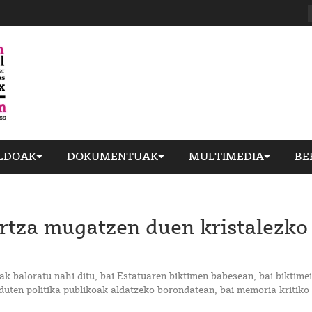
ILDOAK
DOKUMENTUAK
MULTIMEDIA
BE
ortza mugatzen duen kristalezko
k baloratu nahi ditu, bai Estatuaren biktimen babesean, bai biktimei
duten politika publikoak aldatzeko borondatean, bai memoria kritiko