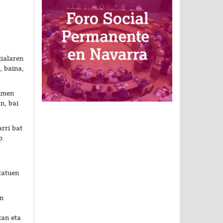
zialaren
, baina,
timen
n, bai
rri bat
o
tatuen
en
zan eta