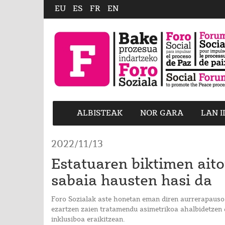
EU
ES
FR
EN
ALBISTEAK
NOR GARA
LAN 
2022/11/13
Estatuaren biktimen ait
sabaia hausten hasi da
Foro Sozialak aste honetan eman diren aurrerapausoa
ezartzen zaien tratamendu asimetrikoa ahalbidetzen 
inklusiboa eraikitzean.