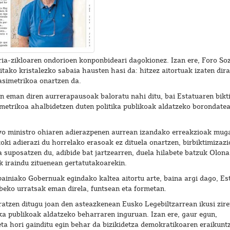
ria-zikloaren ondorioen konponbideari dagokionez. Izan ere, Foro So
itako kristalezko sabaia hausten hasi da: hitzez aitortuak izaten dira
asimetrikoa onartzen da.
n eman diren aurrerapausoak baloratu nahi ditu, bai Estatuaren bik
metrikoa ahalbidetzen duten politika publikoak aldatzeko borondatea
vo ministro ohiaren adierazpenen aurrean izandako erreakzioak muga
oki adierazi du horrelako erasoak ez dituela onartzen, birbiktimizazi
 suposatzen du, adibide bat jartzearren, duela hilabete batzuk Olona
k iraindu zituenean gertatutakoarekin.
painiako Gobernuak egindako kaltea aitortu arte, baina argi dago, Es
abeko urratsak eman direla, funtsean eta formetan.
ratzen ditugu joan den asteazkenean Eusko Legebiltzarrean ikusi zir
ka publikoak aldatzeko beharraren inguruan. Izan ere, gaur egun,
ta hori gainditu egin behar da bizikidetza demokratikoaren eraikunt