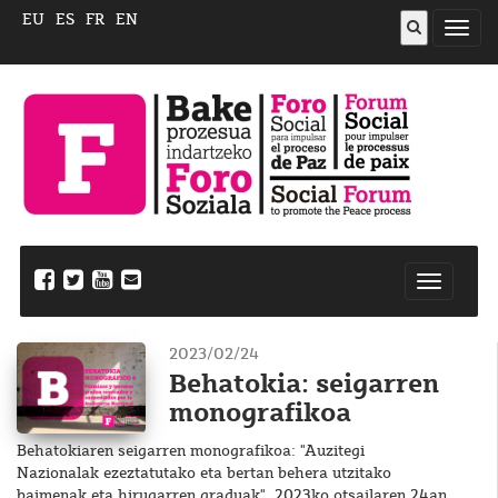
EU
ES
FR
EN
ireki
menu
Nabegazi
ireki
2023/02/24
Behatokia: seigarren
monografikoa
Behatokiaren seigarren monografikoa: "Auzitegi
Nazionalak ezeztatutako eta bertan behera utzitako
baimenak eta hirugarren graduak", 2023ko otsailaren 24an