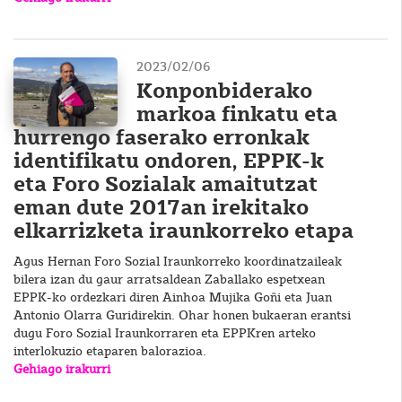
2023/02/06
Konponbiderako
markoa finkatu eta
hurrengo faserako erronkak
identifikatu ondoren, EPPK-k
eta Foro Sozialak amaitutzat
eman dute 2017an irekitako
elkarrizketa iraunkorreko etapa
Agus Hernan Foro Sozial Iraunkorreko koordinatzaileak
bilera izan du gaur arratsaldean Zaballako espetxean
EPPK-ko ordezkari diren Ainhoa Mujika Goñi eta Juan
Antonio Olarra Guridirekin. Ohar honen bukaeran erantsi
dugu Foro Sozial Iraunkorraren eta EPPKren arteko
interlokuzio etaparen balorazioa.
Gehiago irakurri