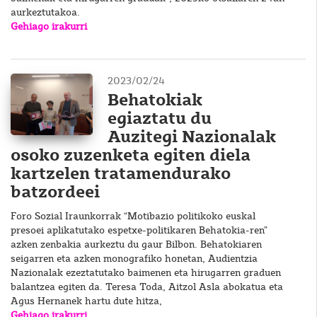
aurkeztutakoa.
Gehiago irakurri
2023/02/24
Behatokiak
egiaztatu du
Auzitegi Nazionalak
osoko zuzenketa egiten diela
kartzelen tratamendurako
batzordeei
Foro Sozial Iraunkorrak “Motibazio politikoko euskal
presoei aplikatutako espetxe-politikaren Behatokia-ren”
azken zenbakia aurkeztu du gaur Bilbon. Behatokiaren
seigarren eta azken monografiko honetan, Audientzia
Nazionalak ezeztatutako baimenen eta hirugarren graduen
balantzea egiten da. Teresa Toda, Aitzol Asla abokatua eta
Agus Hernanek hartu dute hitza,
Gehiago irakurri