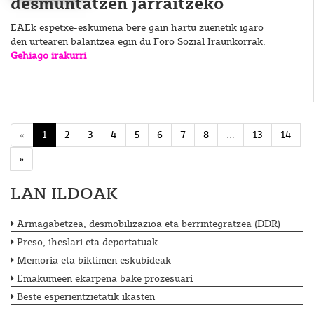
desmuntatzen jarraitzeko
EAEk espetxe-eskumena bere gain hartu zuenetik igaro
den urtearen balantzea egin du Foro Sozial Iraunkorrak.
Gehiago irakurri
«
1
2
3
4
5
6
7
8
...
13
14
»
LAN ILDOAK
Armagabetzea, desmobilizazioa eta berrintegratzea (DDR)
Preso, iheslari eta deportatuak
Memoria eta biktimen eskubideak
Emakumeen ekarpena bake prozesuari
Beste esperientzietatik ikasten