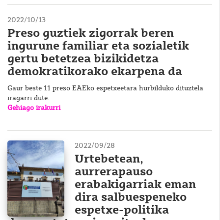
2022/10/13
Preso guztiek zigorrak beren
ingurune familiar eta sozialetik
gertu betetzea bizikidetza
demokratikorako ekarpena da
Gaur beste 11 preso EAEko espetxeetara hurbilduko dituztela
iragarri dute.
Gehiago irakurri
2022/09/28
Urtebetean,
aurrerapauso
erabakigarriak eman
dira salbuespeneko
espetxe-politika