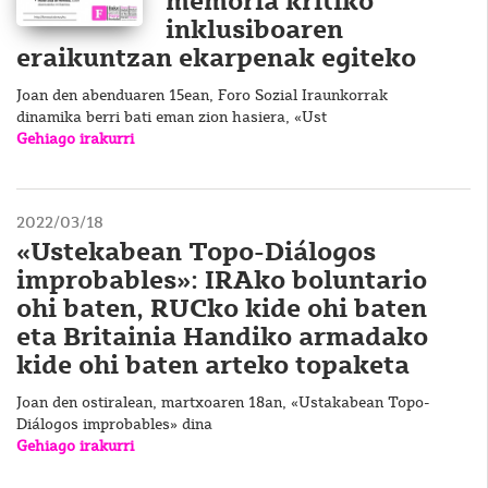
memoria kritiko
inklusiboaren
eraikuntzan ekarpenak egiteko
Joan den abenduaren 15ean, Foro Sozial Iraunkorrak
dinamika berri bati eman zion hasiera, «Ust
Gehiago irakurri
2022/03/18
«Ustekabean Topo-Diálogos
improbables»: IRAko boluntario
ohi baten, RUCko kide ohi baten
eta Britainia Handiko armadako
kide ohi baten arteko topaketa
Joan den ostiralean, martxoaren 18an, «Ustakabean Topo-
Diálogos improbables» dina
Gehiago irakurri