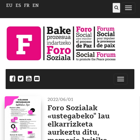
EU
ES
FR
EN
ireki
menu
Nabegazi
ireki
2022/06/01
Foro Sozialak
«ustegabeko" lau
elkarrizketa
aurkeztu ditu,