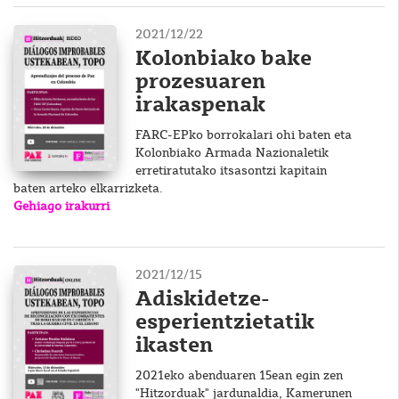
2021/12/22
Kolonbiako bake
prozesuaren
irakaspenak
FARC-EPko borrokalari ohi baten eta
Kolonbiako Armada Nazionaletik
erretiratutako itsasontzi kapitain
baten arteko elkarrizketa.
Gehiago irakurri
2021/12/15
Adiskidetze-
esperientzietatik
ikasten
2021eko abenduaren 15ean egin zen
"Hitzorduak" jardunaldia, Kamerunen