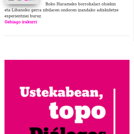
Boko Harameko borrokalari ohiekin
eta Libanoko gerra zibilaren ondoren izandako adiskidetze
esperientziei buruz.
Gehiago irakurri