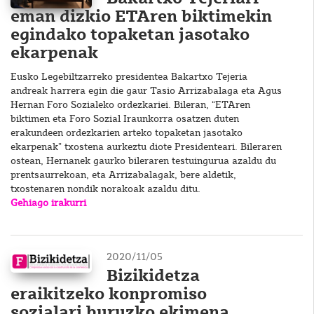
eman dizkio ETAren biktimekin
egindako topaketan jasotako
ekarpenak
Eusko Legebiltzarreko presidentea Bakartxo Tejeria
andreak harrera egin die gaur Tasio Arrizabalaga eta Agus
Hernan Foro Sozialeko ordezkariei. Bileran, “ETAren
biktimen eta Foro Sozial Iraunkorra osatzen duten
erakundeen ordezkarien arteko topaketan jasotako
ekarpenak” txostena aurkeztu diote Presidenteari. Bileraren
ostean, Hernanek gaurko bileraren testuingurua azaldu du
prentsaurrekoan, eta Arrizabalagak, bere aldetik,
txostenaren nondik norakoak azaldu ditu.
Gehiago irakurri
2020/11/05
Bizikidetza
eraikitzeko konpromiso
sozialari buruzko ekimena