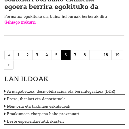
egoera berrira egokituko da
Formatua egokituko da, baina helburuak berberak dira
Gehiago irakurri
«
1
2
3
4
5
6
7
8
...
18
19
»
LAN ILDOAK
Armagabetzea, desmobilizazioa eta berrintegratzea (DDR)
Preso, iheslari eta deportatuak
Memoria eta biktimen eskubideak
Emakumeen ekarpena bake prozesuari
Beste esperientzietatik ikasten