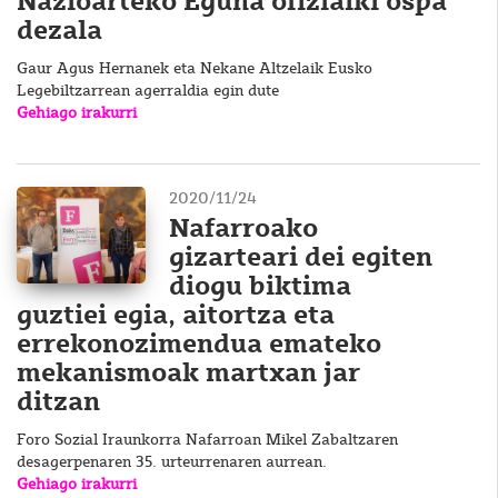
Nazioarteko Eguna ofizialki ospa
dezala
Gaur Agus Hernanek eta Nekane Altzelaik Eusko
Legebiltzarrean agerraldia egin dute
Gehiago irakurri
2020/11/24
Nafarroako
gizarteari dei egiten
diogu biktima
guztiei egia, aitortza eta
errekonozimendua emateko
mekanismoak martxan jar
ditzan
Foro Sozial Iraunkorra Nafarroan Mikel Zabaltzaren
desagerpenaren 35. urteurrenaren aurrean.
Gehiago irakurri