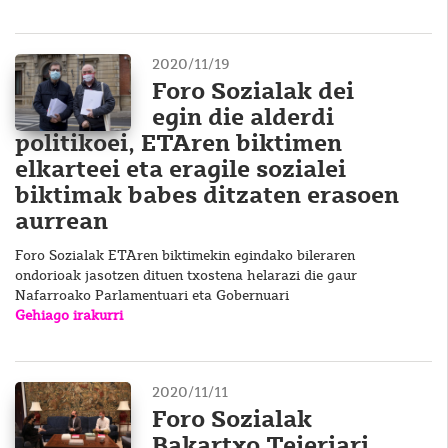
2020/11/19
Foro Sozialak dei
egin die alderdi
politikoei, ETAren biktimen
elkarteei eta eragile sozialei
biktimak babes ditzaten erasoen
aurrean
Foro Sozialak ETAren biktimekin egindako bileraren
ondorioak jasotzen dituen txostena helarazi die gaur
Nafarroako Parlamentuari eta Gobernuari
Gehiago irakurri
2020/11/11
Foro Sozialak
Bakartxo Tejeriari