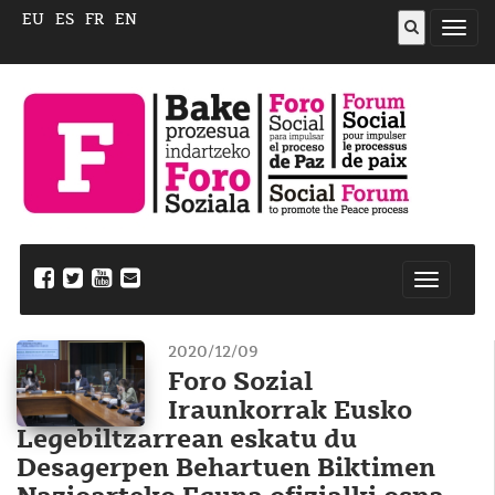
EU
ES
FR
EN
ireki
menu
Nabegazi
ireki
2020/12/09
Foro Sozial
Iraunkorrak Eusko
Legebiltzarrean eskatu du
Desagerpen Behartuen Biktimen