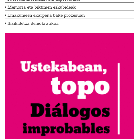
Memoria eta biktimen eskubideak
Emakumeen ekarpena bake prozesuan
Bizikidetza demokratikoa