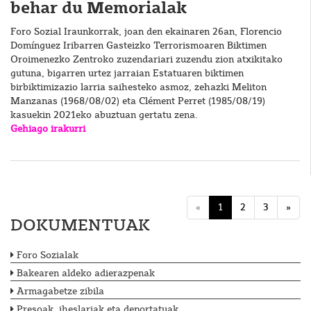
behar du Memorialak
Foro Sozial Iraunkorrak, joan den ekainaren 26an, Florencio
Domínguez Iribarren Gasteizko Terrorismoaren Biktimen
Oroimenezko Zentroko zuzendariari zuzendu zion atxikitako
gutuna, bigarren urtez jarraian Estatuaren biktimen
birbiktimizazio larria saihesteko asmoz, zehazki Meliton
Manzanas (1968/08/02) eta Clément Perret (1985/08/19)
kasuekin 2021eko abuztuan gertatu zena.
Gehiago irakurri
«
1
2
3
»
DOKUMENTUAK
Foro Sozialak
Bakearen aldeko adierazpenak
Armagabetze zibila
Presoak, iheslariak eta deportatuak