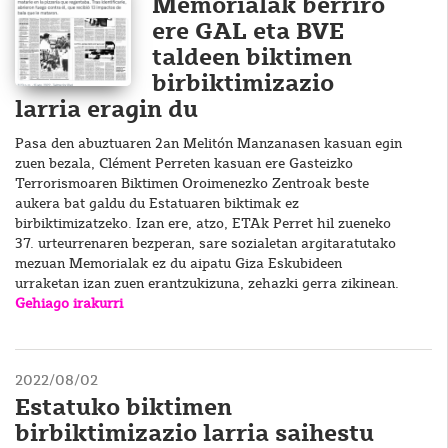
Memorialak berriro
ere GAL eta BVE
taldeen biktimen
birbiktimizazio
larria eragin du
Pasa den abuztuaren 2an Melitón Manzanasen kasuan egin
zuen bezala, Clément Perreten kasuan ere Gasteizko
Terrorismoaren Biktimen Oroimenezko Zentroak beste
aukera bat galdu du Estatuaren biktimak ez
birbiktimizatzeko. Izan ere, atzo, ETAk Perret hil zueneko
37. urteurrenaren bezperan, sare sozialetan argitaratutako
mezuan Memorialak ez du aipatu Giza Eskubideen
urraketan izan zuen erantzukizuna, zehazki gerra zikinean.
Gehiago irakurri
2022/08/02
Estatuko biktimen
birbiktimizazio larria saihestu