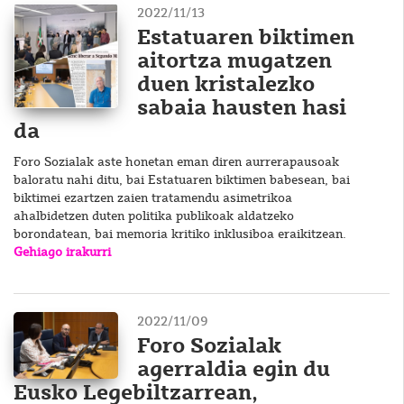
2022/11/13
Estatuaren biktimen
aitortza mugatzen
duen kristalezko
sabaia hausten hasi
da
Foro Sozialak aste honetan eman diren aurrerapausoak
baloratu nahi ditu, bai Estatuaren biktimen babesean, bai
biktimei ezartzen zaien tratamendu asimetrikoa
ahalbidetzen duten politika publikoak aldatzeko
borondatean, bai memoria kritiko inklusiboa eraikitzean.
Gehiago irakurri
2022/11/09
Foro Sozialak
agerraldia egin du
Eusko Legebiltzarrean,