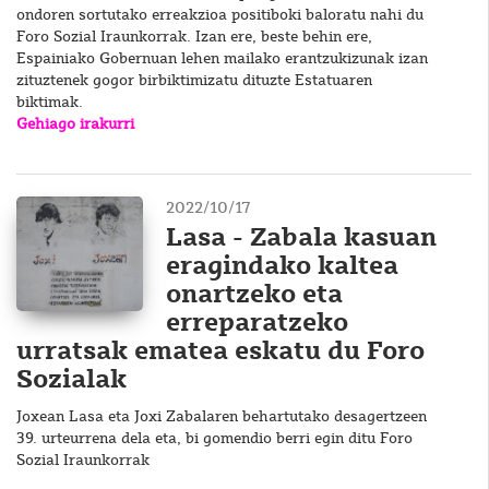
ondoren sortutako erreakzioa positiboki baloratu nahi du
Foro Sozial Iraunkorrak. Izan ere, beste behin ere,
Espainiako Gobernuan lehen mailako erantzukizunak izan
zituztenek gogor birbiktimizatu dituzte Estatuaren
biktimak.
Gehiago irakurri
2022/10/17
Lasa - Zabala kasuan
eragindako kaltea
onartzeko eta
erreparatzeko
urratsak ematea eskatu du Foro
Sozialak
Joxean Lasa eta Joxi Zabalaren behartutako desagertzeen
39. urteurrena dela eta, bi gomendio berri egin ditu Foro
Sozial Iraunkorrak