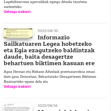
Legebiltzarrean agerraldiak egingo dituela txostena
aurkezteko.
Gehiago irakurri
2022/08/30
Informazio
Sailkatuaren Legea hobetzeko
eta Egia ezagutzeko baldintzak
daude, baita desagertze
behartuen biktimen kasuan ere
Agus Hernan eta Nekane Altzelaik prentsaurrekoa eman
dute gaur Donostian, Behartutako Desagertzeen Biktimen
Nazioarteko eguna dela eta.
Gehiago irakurri
2022/08/16