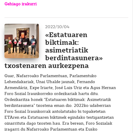
Gehiago irakurri
2022/10/04
«Estatuaren
biktimak:
asimetriatik
berdintasunera»
txostenaren aurkezpena
Guar, Nafarroako Parlamentuan, Parlamentuko
Lehendakariak, Unai Uhalde jaunak, Fernando
Armendáriz, Expe Iriarte, José Luis Uriz eta Agus Hernan
Foro Sozial Iraunkorreko ordezkariak hartu ditu.
Ordezkaritza honek “Estatuaren biktimak: Asimetriatik
berdintasunera” txostena eman dio. 2022ko udaberrian
Foro Sozial Iraunkorrak antolatutako bi topaketetan
ETAren eta Estatuaren biktimek egindako testigantzetan
oinarrituta dago txosten hau. Era berean, Foro Sozialak
iragarri du Nafarroako Parlamentuan eta Eusko