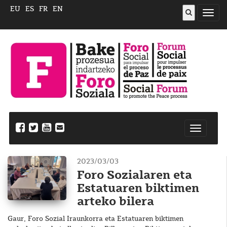
EU
ES
FR
EN
ireki
menu
Nabegazi
ireki
2023/03/03
Foro Sozialaren eta
Estatuaren biktimen
arteko bilera
Gaur, Foro Sozial Iraunkorra eta Estatuaren biktimen