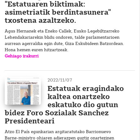
"Estatuaren biktimak:
asimetriatik berdintasunera"
txostena azaltzeko.
Agus Hernanek eta Eneko Callek, Eusko Legebiltzarreko
Lehendakariarekin blidu ondoren, talde parlamentarioen
aurrean agerraldia egin dute, Giza Eskubideen Batzordean.
Hona hemen euren hitzartzeak.
Gehiago irakurri
2022/11/07
Estatuak eragindako
kaltea onartzeko
eskatuko dio gutun
bidez Foro Sozialak Sanchez
Presidenteari
Atzo El País egunkarian argitaratutako Barrionuevo
Barne-ministro ohiaren adierazpen guztiz onartezinen