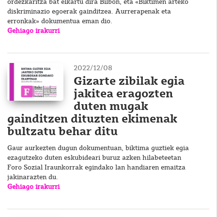
ordezkaritza bat elkartu dira Bilbon, eta «Biktimen arteko
diskriminazio egoerak gainditzea. Aurrerapenak eta
erronkak» dokumentua eman dio.
Gehiago irakurri
2022/12/08
Gizarte zibilak egia
jakitea eragozten
duten mugak
gainditzen dituzten ekimenak
bultzatu behar ditu
Gaur aurkezten dugun dokumentuan, biktima guztiek egia
ezagutzeko duten eskubideari buruz azken hilabeteetan
Foro Sozial Iraunkorrak egindako lan handiaren emaitza
jakinarazten du.
Gehiago irakurri