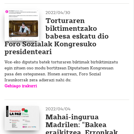
2022/04/30
Torturaren
biktimentzako
babesa eskatu dio
Foro Sozialak Kongresuko
presidenteari
Vox-eko diputatu batek torturaren biktimak birbiktimizatu
egin zituen oso modu bortitzean Diputatuen Kongresuan
pasa den ostegunean. Honen aurrean, Foro Sozial
Iraunkorrak zera adierazi nahi du:
Gehiago irakurri
2022/04/04
Mahai-ingurua
Madrilen: “Bakea
eraikitzea. Erronkak