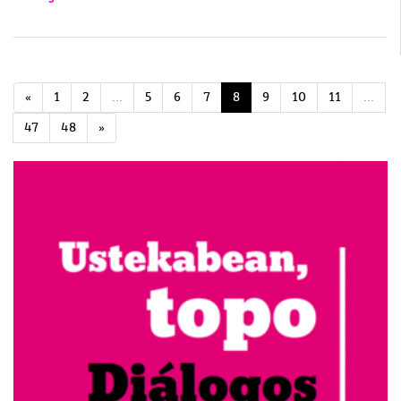
«
1
2
...
5
6
7
8
9
10
11
...
47
48
»