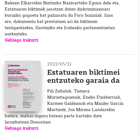
Bakean Elkarrekin Bizitzeko Nazioarteko Eguna dela eta,
Estatuaren biktimek jasotzen duten diskriminazioari
buruzko gogoeta bat palzaratu du Foro Sozialak. Izan
ere, dokumentu bat prestatzen ari da biktimen
testigantzekin, Gasteizko eta Iruñeako parlamentuetan
aurkezteko.
Gehiago irakurri
2022/05/11
Estatuaren biktimei
entzuteko garaia da
Pili Zabalak, Tamara
Muruetagoienak, Eneko Etxeberriak,
Karmen Galdeanok eta Maider García
Martinek, Jon Mirena Landarekin
batera, mahai-inguru batean parte hartuko dute
larunbatean Donostian.
Gehiago irakurri