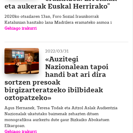
eta aukerak Euskal Herrirako”
2020ko otsailaren 13an, Foro Sozial Iraunkorrak
Katalunian hasitako lana Madrilera eramateko asmoa i
Gehiago irakurri
2022/03/31
«Auzitegi
Nazionalean tapoi
handi bat ari dira
sortzen presoak
birgizarteratzeko ibilbideak
oztopatzeko»
Agus Hernanek, Teresa Todak eta Aitzol Aslak Audientzia
Nazionalak ukatutako baimenak zehazten dituen
monografikoa aurkeztu dute gaur Bizkaiko Abokatuen
Elkargoan.
Gehiago irakurri