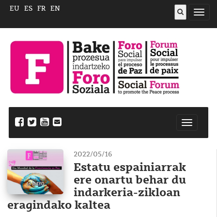
EU
ES
FR
EN
ireki
menu
Nabegazi
ireki
2022/05/16
Estatu espainiarrak
ere onartu behar du
indarkeria-zikloan
eragindako kaltea