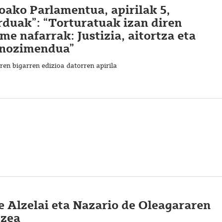
oako Parlamentua, apirilak 5,
rduak”: “Torturatuak izan diren
e nafarrak: Justizia, aitortza eta
onozimendua”
en bigarren edizioa datorren apirila
 Alzelai eta Nazario de Oleagararen
tzea