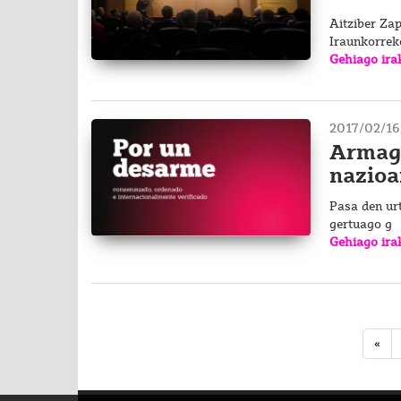
Aitziber Za
Iraunkorrek
Gehiago ira
2017/02/16
Armaga
nazioa
Pasa den urt
gertuago g
Gehiago ira
«