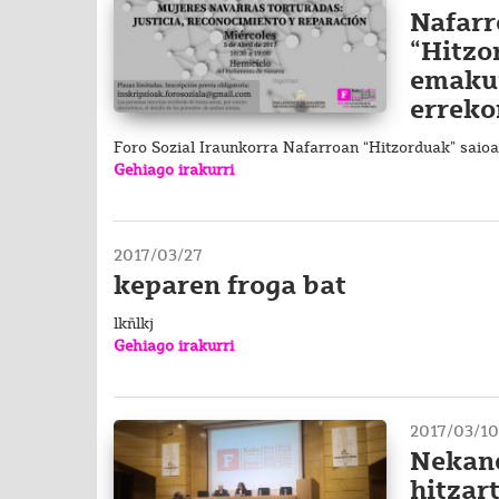
Nafarr
“Hitzo
emakum
errek
Foro Sozial Iraunkorra Nafarroan “Hitzorduak” saioar
Gehiago irakurri
2017/03/27
keparen froga bat
lkñlkj
Gehiago irakurri
2017/03/10
Nekane
hitzar