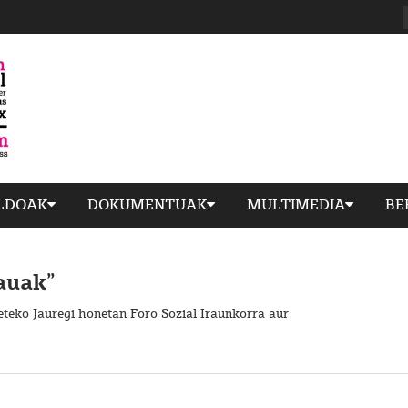
ILDOAK
DOKUMENTUAK
MULTIMEDIA
BE
auak”
eteko Jauregi honetan Foro Sozial Iraunkorra aur