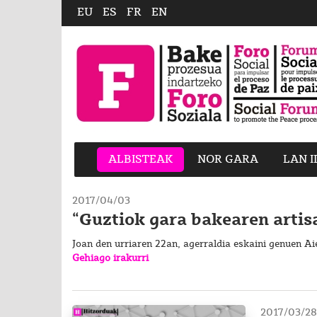
EU
ES
FR
EN
ALBISTEAK
NOR GARA
LAN 
2017/04/03
“Guztiok gara bakearen artis
Joan den urriaren 22an, agerraldia eskaini genuen Ai
Gehiago irakurri
2017/03/28