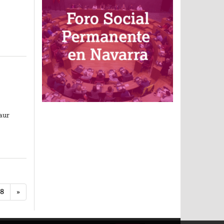
aur
8
»