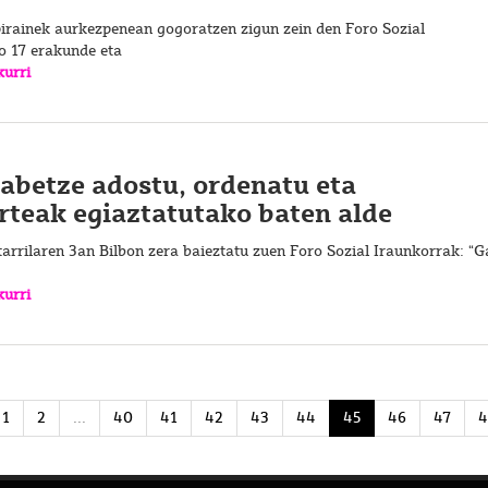
pirainek aurkezpenean gogoratzen zigun zein den Foro Sozial
o 17 erakunde eta
kurri
betze adostu, ordenatu eta
rteak egiaztatutako baten alde
arrilaren 3an Bilbon zera baieztatu zuen Foro Sozial Iraunkorrak: “G
kurri
1
2
...
40
41
42
43
44
45
46
47
4