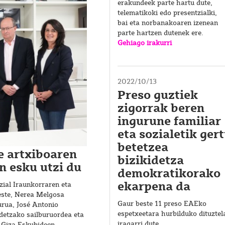
erakundeek parte hartu dute,
telematikoki edo presentzialki,
bai eta norbanakoaren izenean
parte hartzen dutenek ere.
Gehiago irakurri
2022/10/13
Preso guztiek
zigorrak beren
ingurune familiar
eta sozialetik ger
betetzea
e artxiboaren
bizikidetza
n esku utzi du
demokratikorako
ekarpena da
zial Iraunkorraren eta
este, Nerea Melgosa
Gaur beste 11 preso EAEko
burua, José Antonio
espetxeetara hurbilduko dituztel
detzako sailburuordea eta
iragarri dute.
 Giza Eskubideen