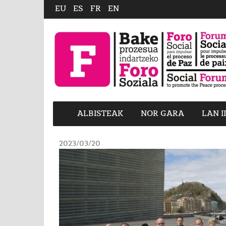
EU
ES
FR
EN
ALBISTEAK
NOR GARA
LAN 
2023/03/20