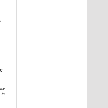
,
n.
e
mak
u du
.