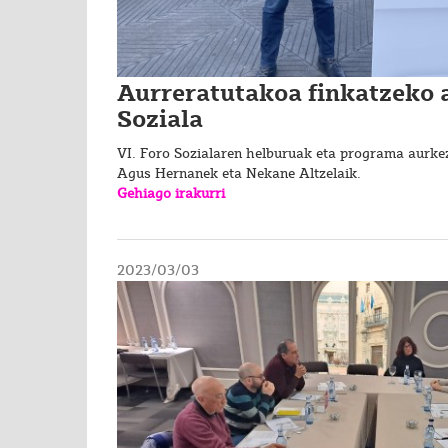
Aurreratutakoa finkatzeko 
Soziala
VI. Foro Sozialaren helburuak eta programa aurkez
Agus Hernanek eta Nekane Altzelaik.
Gehiago irakurri
2023/03/03