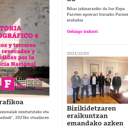
Bihar jakinaraziko da Ion Kepa
Paroten egoerari buruzko Parise
erabakia
Gehiago irakurri
2021/12/01
rafikoa
Bizikidetzaren
azionalak ezeztatutako eta
eraikuntzan
raduak", 2023ko otsailaren
emandako azken