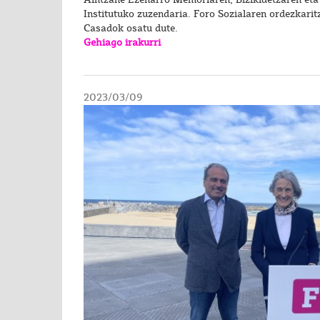
Institutuko zuzendaria. Foro Sozialaren ordezkari
Casadok osatu dute.
Gehiago irakurri
2023/03/09