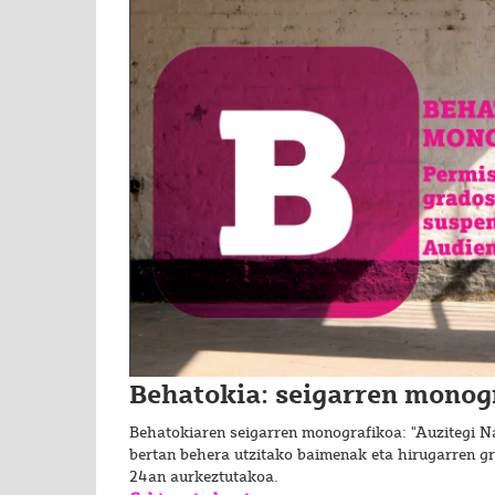
Behatokia: seigarren monog
Behatokiaren seigarren monografikoa: "Auzitegi N
bertan behera utzitako baimenak eta hirugarren g
24an aurkeztutakoa.