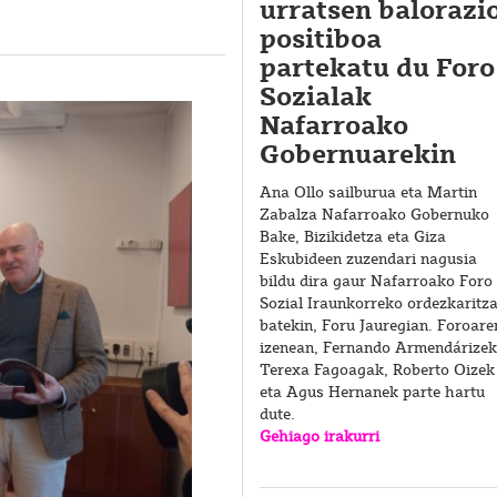
urratsen balorazi
positiboa
partekatu du Foro
Sozialak
Nafarroako
Gobernuarekin
Ana Ollo sailburua eta Martin
Zabalza Nafarroako Gobernuko
Bake, Bizikidetza eta Giza
Eskubideen zuzendari nagusia
bildu dira gaur Nafarroako Foro
Sozial Iraunkorreko ordezkaritz
batekin, Foru Jauregian. Foroare
izenean, Fernando Armendárizek
Terexa Fagoagak, Roberto Oizek
eta Agus Hernanek parte hartu
dute.
Gehiago irakurri