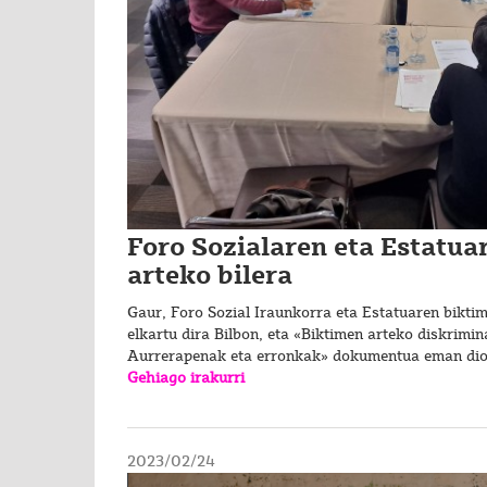
Foro Sozialaren eta Estatua
arteko bilera
Gaur, Foro Sozial Iraunkorra eta Estatuaren bikti
elkartu dira Bilbon, eta «Biktimen arteko diskrimin
Aurrerapenak eta erronkak» dokumentua eman di
Gehiago irakurri
2023/02/24