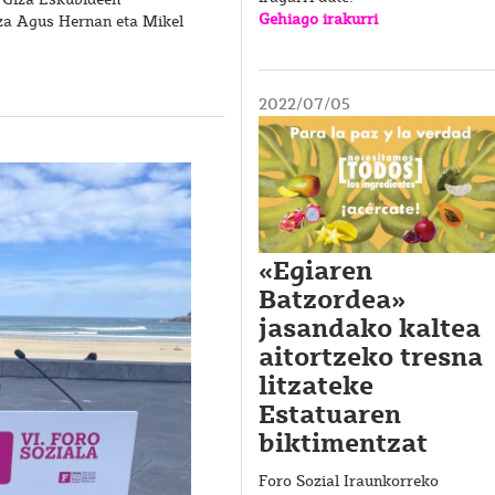
Gehiago irakurri
tza Agus Hernan eta Mikel
2022/07/05
«Egiaren
Batzordea»
jasandako kaltea
aitortzeko tresna
litzateke
Estatuaren
biktimentzat
Foro Sozial Iraunkorreko