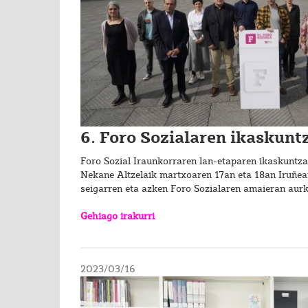
6. Foro Sozialaren ikaskunt
Foro Sozial Iraunkorraren lan-etaparen ikaskuntz
Nekane Altzelaik martxoaren 17an eta 18an Iruñea
seigarren eta azken Foro Sozialaren amaieran aur
Gehiago irakurri
2023/03/16