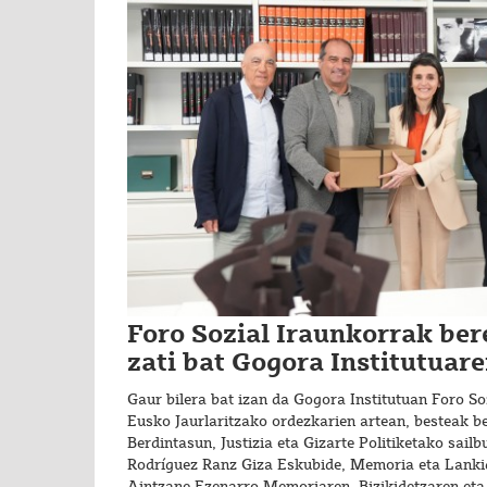
Foro Sozial Iraunkorrak ber
zati bat Gogora Institutuare
Gaur bilera bat izan da Gogora Institutuan Foro So
Eusko Jaurlaritzako ordezkarien artean, besteak b
Berdintasun, Justizia eta Gizarte Politiketako sail
Rodríguez Ranz Giza Eskubide, Memoria eta Lanki
Aintzane Ezenarro Memoriaren, Bizikidetzaren eta