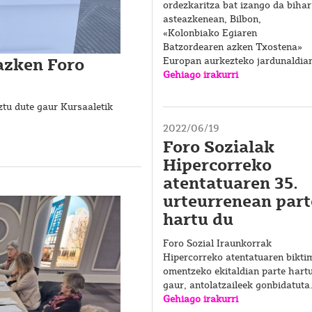
ordezkaritza bat izango da bihar
asteazkenean, Bilbon,
«Kolonbiako Egiaren
Batzordearen azken Txostena»
azken Foro
Europan aurkezteko jardunaldia
Gehiago irakurri
tu dute gaur Kursaaletik
2022/06/19
Foro Sozialak
Hipercorreko
atentatuaren 35.
urteurrenean part
hartu du
Foro Sozial Iraunkorrak
Hipercorreko atentatuaren bikti
omentzeko ekitaldian parte hart
gaur, antolatzaileek gonbidatuta
Gehiago irakurri