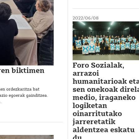
2022/06/08
Foro Sozialak,
ren biktimen
arrazoi
humanitarioak et
sen onekoak direl
men ordezkaritza bat
azio egoerak gainditzea.
medio, iraganeko
o.
logiketan
oinarritutako
jarreretatik
aldentzea eskatu
du