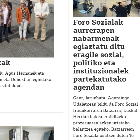
Foro Sozialak
aurrerapen
nabarmenak
egiaztatu ditu
eragile sozial,
zak
politiko eta
instituzionalek
ak, Agus Hernanek eta
partekatutako
n eta Donostian egindako
agendan
keztutakoak.
Gaur, larunbata, Aguraingo
Udaletxean bildu da Foro Sozial
Iraunkorraren Batzarra, Euskal
Herrian bakea eraikitzeko
prozesuaren azken urtetako
balantzea egiteko. Batzarrean
Foro Soziala osatzen duten 16