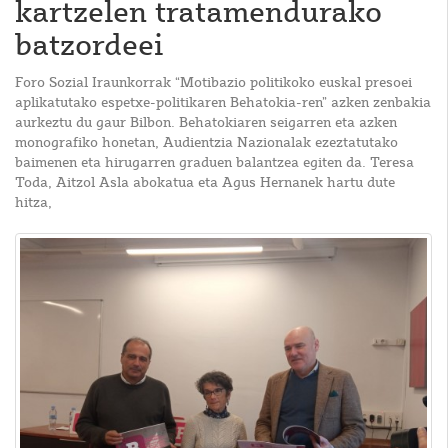
kartzelen tratamendurako
batzordeei
Foro Sozial Iraunkorrak “Motibazio politikoko euskal presoei
aplikatutako espetxe-politikaren Behatokia-ren” azken zenbakia
aurkeztu du gaur Bilbon. Behatokiaren seigarren eta azken
monografiko honetan, Audientzia Nazionalak ezeztatutako
baimenen eta hirugarren graduen balantzea egiten da. Teresa
Toda, Aitzol Asla abokatua eta Agus Hernanek hartu dute
hitza,