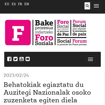
EU
ES
FR
EN
ireki
menu
Nabegazi
ireki
2023/02/24
Behatokiak egiaztatu du
Auzitegi Nazionalak osoko
zuzenketa egiten diela