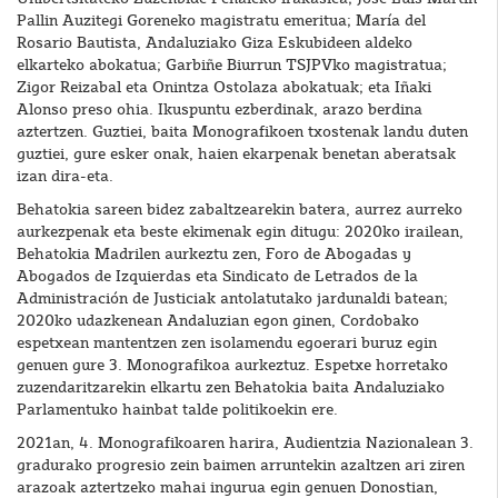
Pallin Auzitegi Goreneko magistratu emeritua; María del
Rosario Bautista, Andaluziako Giza Eskubideen aldeko
elkarteko abokatua; Garbiñe Biurrun TSJPVko magistratua;
Zigor Reizabal eta Onintza Ostolaza abokatuak; eta Iñaki
Alonso preso ohia. Ikuspuntu ezberdinak, arazo berdina
aztertzen. Guztiei, baita Monografikoen txostenak landu duten
guztiei, gure esker onak, haien ekarpenak benetan aberatsak
izan dira-eta.
Behatokia sareen bidez zabaltzearekin batera, aurrez aurreko
aurkezpenak eta beste ekimenak egin ditugu: 2020ko irailean,
Behatokia Madrilen aurkeztu zen, Foro de Abogadas y
Abogados de Izquierdas eta Sindicato de Letrados de la
Administración de Justiciak antolatutako jardunaldi batean;
2020ko udazkenean Andaluzian egon ginen, Cordobako
espetxean mantentzen zen isolamendu egoerari buruz egin
genuen gure 3. Monografikoa aurkeztuz. Espetxe horretako
zuzendaritzarekin elkartu zen Behatokia baita Andaluziako
Parlamentuko hainbat talde politikoekin ere.
2021an, 4. Monografikoaren harira, Audientzia Nazionalean 3.
gradurako progresio zein baimen arruntekin azaltzen ari ziren
arazoak aztertzeko mahai ingurua egin genuen Donostian,