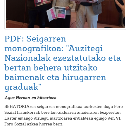
PDF: Seigarren
monografikoa: "Auzitegi
Nazionalak ezeztatutako eta
bertan behera utzitako
baimenak eta hirugarren
graduak"
Agus Hernan-en hitzartzea
BEHATOKIAren seigarren monografikoa aurkezten dugu Foro
Sozial Iraunkorrak bere lan-zikloaren amaieraren bezperetan.
Laster emango dizuegu martxoaren erdialdean egingo den VI.
Foro Sozial azken horren berri.