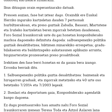
ondoren) kartzelara itzularaziz.
Ikus ditzagun orain esperantzarako datuak.
Presoen auzian, fase bat ixtear dago. Oraindik ere Euskal
Herriko inguruko kartzeletan dauden 7 pertsonak
hurbiltzerakoan, eta preso guztiak Zaballa, Basauri, Martutene
eta Iruñeko kartzeletan beren zigorrak betetzen daudenean,
Foro Sozial Iraunkorrak uste du gai honetan konponbiderako
markoa dagoeneko definituta dagoela: salbuespenezko politika
guztiak desaktibatzea; biktimen minarekiko errespetua; gradu-
bilakaeren eta baldintzapeko askatasunen aplikazio arrunta;
birgizarteratze prozesuetan preso proaktiboak.
Irekitzen den fase berri honetan ez da gauza bera izango.
Erronka berriak ditu.
1. Salbuespenezko politika guztia desaktibatzea: baimenak eta
hirugarren graduak, eta zigorrak metatzeko eta 40 urte oso
betetzeko 7/2014 eta 7/2003 legeak.
2. Iheslari eta deportatuen gaia, Konponbiderako agendatik
kanpo dagoena.
Ez dugu prentsaurreko hau amaitu nahi Foro Sozial
Iraunkorraren izenean Teresa Toda eta Aitzol Aslaren lana