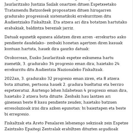
Jaurlaritzako Justizia Sailak onartzen dituen Espetxeetako
Tratamendu Batzordeek proposatzen dituen hirugarren
gradurako progresioak sistematikoki errekurritzen ditu
Audientziako Fiskaltzak. Eta atzera ari dira botatzen hartutako
erabakiak, baldintza bereziak jarriz.
Datuak egunetik egunera aldatzen diren arren -errekurtso asko
pendiente daudelako- zenbaki honetan agertzen diren kasuak
kontuan hartuta, hauek dira gaurko datuak:
Orokorrean, Eusko Jaurlaritzak espetxe eskumena hartu
zuenetik, 3. gradurako 34 progresio eman dira; haietako 24
errekurritu ditu Audientzia Nazionaleko Fiskaltzak.
2022an, 3. gradurako 32 progresio eman ziren, eta 8 atzera
bota zituzten, pertsona hauek 2. gradura bueltatuz eta berriro
espetxeratuz. Aurtengo lehen hilabetean 4 progresio eman dira,
haietako 2 atzera bota dituzte. Zenbaki hau lantzen ari
ginenean beste 8 kasu pendiente zeuden; haietako batzuen
erresoluzioak irisi dira azken egunotan: bi baieztapen eta beste
bi erregresio.
Fiskaltzak eta Areto Penalaren lehenengo sekzioak zein Espetxe
Zaintzako Epaitegi Zentralak erabiltzen dituzten argudioak