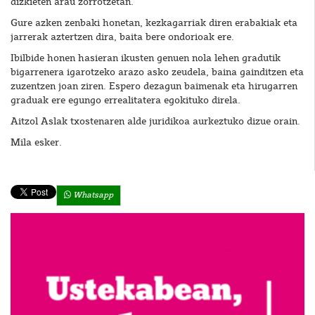
dizkieten arau zorrotzetan.
Gure azken zenbaki honetan, kezkagarriak diren erabakiak eta
jarrerak aztertzen dira, baita bere ondorioak ere.
Ibilbide honen hasieran ikusten genuen nola lehen gradutik
bigarrenera igarotzeko arazo asko zeudela, baina gainditzen eta
zuzentzen joan ziren. Espero dezagun baimenak eta hirugarren
graduak ere egungo errealitatera egokituko direla.
Aitzol Aslak txostenaren alde juridikoa aurkeztuko dizue orain.
Mila esker.
Whatsapp