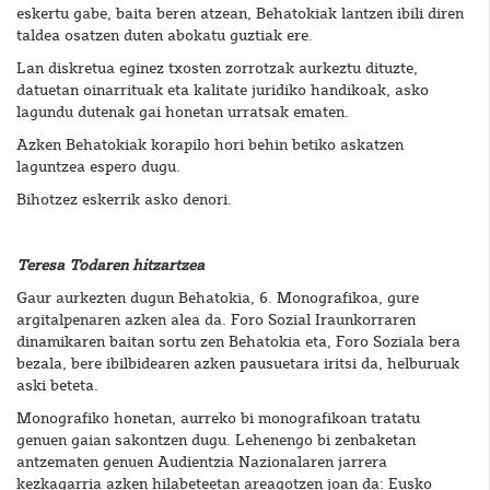
eskertu gabe, baita beren atzean, Behatokiak lantzen ibili diren
taldea osatzen duten abokatu guztiak ere.
Lan diskretua eginez txosten zorrotzak aurkeztu dituzte,
datuetan oinarrituak eta kalitate juridiko handikoak, asko
lagundu dutenak gai honetan urratsak ematen.
Azken Behatokiak korapilo hori behin betiko askatzen
laguntzea espero dugu.
Bihotzez eskerrik asko denori.
Teresa Todaren hitzartzea
Gaur aurkezten dugun Behatokia, 6. Monografikoa, gure
argitalpenaren azken alea da. Foro Sozial Iraunkorraren
dinamikaren baitan sortu zen Behatokia eta, Foro Soziala bera
bezala, bere ibilbidearen azken pausuetara iritsi da, helburuak
aski beteta.
Monografiko honetan, aurreko bi monografikoan tratatu
genuen gaian sakontzen dugu. Lehenengo bi zenbaketan
antzematen genuen Audientzia Nazionalaren jarrera
kezkagarria azken hilabeteetan areagotzen joan da: Eusko