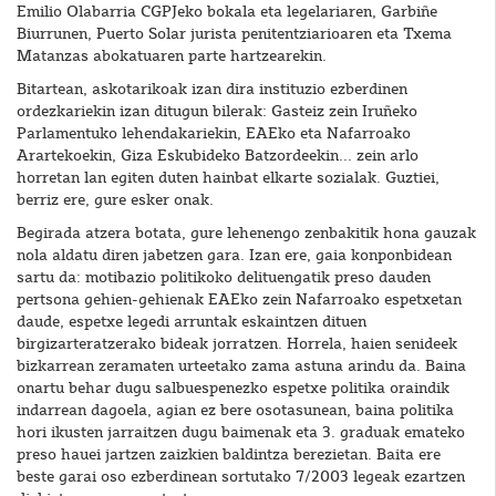
Emilio Olabarria CGPJeko bokala eta legelariaren, Garbiñe
Biurrunen, Puerto Solar jurista penitentziarioaren eta Txema
Matanzas abokatuaren parte hartzearekin.
Bitartean, askotarikoak izan dira instituzio ezberdinen
ordezkariekin izan ditugun bilerak: Gasteiz zein Iruñeko
Parlamentuko lehendakariekin, EAEko eta Nafarroako
Arartekoekin, Giza Eskubideko Batzordeekin... zein arlo
horretan lan egiten duten hainbat elkarte sozialak. Guztiei,
berriz ere, gure esker onak.
Begirada atzera botata, gure lehenengo zenbakitik hona gauzak
nola aldatu diren jabetzen gara. Izan ere, gaia konponbidean
sartu da: motibazio politikoko delituengatik preso dauden
pertsona gehien-gehienak EAEko zein Nafarroako espetxetan
daude, espetxe legedi arruntak eskaintzen dituen
birgizarteratzerako bideak jorratzen. Horrela, haien senideek
bizkarrean zeramaten urteetako zama astuna arindu da. Baina
onartu behar dugu salbuespenezko espetxe politika oraindik
indarrean dagoela, agian ez bere osotasunean, baina politika
hori ikusten jarraitzen dugu baimenak eta 3. graduak emateko
preso hauei jartzen zaizkien baldintza berezietan. Baita ere
beste garai oso ezberdinean sortutako 7/2003 legeak ezartzen