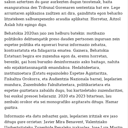
sakon aztertzen du gaur aurkezten dugun txostenak, baita
esanguratsua den Tribunal Gorenaren sententzia bat ere. Lege
arruntaren aplikazioa zailtzen ari dira, gaindituta egon beharko
litzatekeen salbuespenezko araudia aplikatuz. Horretaz, Aitzol
Aslak hitz egingo digu.
Behatokia 2020an jaio zen helburu batekin: motibazio
politikoko delituengatik preso dauden pertsonen inguruan zein
espetxe politika eta egoerari buruz informazio zehatza,
kontrastatuta eta fidagarria ematea. Gainera, Behatokia
Estatuari begira ere zuzendua egon da, eremu horretan,
bereziki, gai honi buruzko desinformazio asko baitago, nahita
edo ezjakintasunagatik emandakoa. Hedabideetara,
instituzioetara (Estatu espainoleko Espetxe Agintaritza,
Fiskaltza Orokorra, eta Audientzia Nazionala barne), legelarien
mundura, Zuzenbideko Fakultateetara, politikarietara eta
espetxe guztietara zabaldu dugu, bai kartzeletako zuzendaritzei,
bai euskal presoei helaraziz. 2020 eta 2023 bitartean, lau
zenbaki orokor eta sei monografiko argitaratu ditugu. Hamar
guztira.
Informazio eta datu zehaztez gain, legelarien iritziak ere jaso
ditugu gure orrietan: Javier Mira Benavent, Valentziako
Unibertsitateko Zuzenbide Penaleko irakaslea; Jose Luis Martin