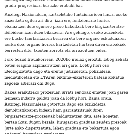
gradu-progresioari buruzko erabaki bat.
Auzitegi Nazionalean, kartzeletako funtzionarioen lanari osoko
zuzenketa egiten ari dira; izan ere, funtzionario horiek
ebaluatzen dute egunero preso bakoitzak bere birgizarteratze-
ibilbidean izan duen bilakaera. Are gehiago, osoko zuzenketa
ere Eusko Jaurlaritzaren beraren eta bere organo eskudunaren
aurka doa: organo horrek kartzeletan hartzen diren erabakiak
berresten ditu, txosten zorrotz eta arrazoituen bidez.
Foro Sozial Iraunkorrean, 2020ko irailaz geroztik, lobby zehatz
baten eragina azpimarratzen ari gara. Lobby hori oso
ideologizatuta dago eta eremu judizialetan, polizialean,
mediatikoetan eta ETAren biktima-elkarteren batean kokatua
zegoela adierazi ohi dugu.
Bakea eraikitzeko prozesuan urrats sendoak ematen joan garen
heinean indarra galduz joan da lobby hori. Baina orain,
Auzitegi Nazionalean gotortuta dago eta bizikidetza
demokratikoaren bidean hain garrantzitsuak diren
birgizarteratze-prozesuak baldintzatzen ditu, aste honetan
bertan ikusi dugun bezala, hirugarren graduan zeuden presoak
(urte asko dispertsatuta, lehen graduan eta bakartuta egon