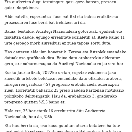
Eta aurkezten dugu testuinguru gazi-gozo batean, presoen
gaiari dagokionez.
Alde batetik, esperantza: fase bat itxi eta bakea eraikitzeko
prozesuaren fase berri bat irekitzen ari da.
Baina, bestalde, Auzitegi Nazionalean gotortuak, epaileak eta
fiskaltza daude, egungo errealitate sozialetik at. Aiete baino 11
urte geroago inork aurreikusi ez zuen tapoia sortu dute.
Has gaitezen alde ilun honetatik. Teresa eta Aitzolek emandako
datuak oso grafikoak dira. Baina datu orokorrekin alderatuz
gero, are nabarmenagoa da Auzitegi Nazionalaren jarrera hori.
Eusko Jaurlaritzak, 2022ko urrian, espetxe eskumena jaso
zuenetik urtebete betetzean emandako datu ofizialen arabera,
hirugarren graduko 457 progresio erabaki zuela adierazpen
zuen. Horietatik bakarrik 25 preso zauden kartzelan motibazio
politikoko delituengatik. Hau da, erabakitako 3. gradurako
progresio guztien %5,5 baino ez.
Hala ere, 25 horietatik 16 errekurritu ditu Audientzia
Nazionalak, hau da, %64.
Eta hau berria da, oso kasu gutxitan atzera botatzen baitute
auzitegiek Espetxeen Tratamendurako Batzordeek hartutako