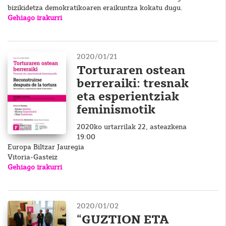
bizikidetza demokratikoaren eraikuntza kokatu dugu.
Gehiago irakurri
2020/01/21
Torturaren ostean
berreraiki: tresnak
eta esperientziak
feminismotik
2020ko urtarrilak 22, asteazkena
19:00
Europa Biltzar Jauregia
Vitoria-Gasteiz
Gehiago irakurri
2020/01/02
“GUZTION ETA