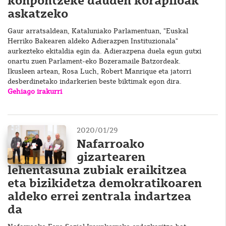
konpontzeke dauden korapiloak
askatzeko
Gaur arratsaldean, Kataluniako Parlamentuan, "Euskal
Herriko Bakearen aldeko Adierazpen Instituzionala"
aurkezteko ekitaldia egin da. Adierazpena duela egun gutxi
onartu zuen Parlament-eko Bozeramaile Batzordeak.
Ikusleen artean, Rosa Luch, Robert Manrique eta jatorri
desberdinetako indarkerien beste biktimak egon dira.
Gehiago irakurri
2020/01/29
Nafarroako
gizartearen
lehentasuna zubiak eraikitzea
eta bizikidetza demokratikoaren
aldeko errei zentrala indartzea
da