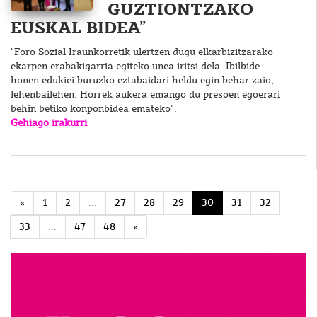
GUZTIONTZAKO
EUSKAL BIDEA”
"Foro Sozial Iraunkorretik ulertzen dugu elkarbizitzarako
ekarpen erabakigarria egiteko unea iritsi dela. Ibilbide
honen edukiei buruzko eztabaidari heldu egin behar zaio,
lehenbailehen. Horrek aukera emango du presoen egoerari
behin betiko konponbidea emateko".
Gehiago irakurri
«
1
2
...
27
28
29
30
31
32
33
...
47
48
»