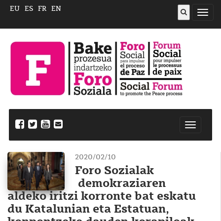
EU
ES
FR
EN
ireki
menu
Nabegazi
ireki
2020/02/10
Foro Sozialak
demokraziaren
aldeko iritzi korronte bat eskatu
du Katalunian eta Estatuan,