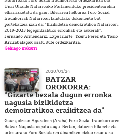
Nafarroako Foro Sozial Iraunkorreko ordezkaritza bat
Unai Uhalde Nafarroako Parlamentuko presidentearekin
elkarrizketatu da gaur. Bileraren helburua Foro Sozial
Iraunkorrak Nafarroan landutako dokumentu bat
partekatzea izan da: "Bizikidetza demokratikoa Nafarroan.
2019-2023 legegintzaldiko erronkak eta aukerak".
Fernando Armendariz, Expe Iriarte, Txemi Perez eta Tasio
Arrizabalagak osatu dute ordezkaritza.
Gehiago irakurri
2020/01/24
BATZAR
OROKORRA:
“Gizarte bezala dugun erronka
nagusia bizikidetza
demokratikoa eraikitzea da”
Gaur goizean Agurainen (Araba) Foro Sozial Iraunkorraren
Batzar Nagusia ospatu dugu. Bertan, datozen hilabete eta
urteetarako Foro Sozialaren dinamiken bizkarrezur gisa