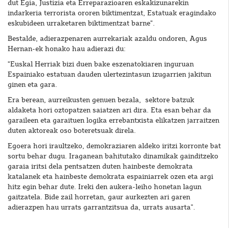
dut Egia, Justizia eta Erreparazioaren eskakizunarekin
indarkeria terrorista ororen biktimentzat, Estatuak eragindako
eskubideen urraketaren biktimentzat barne".
Bestalde, adierazpenaren aurrekariak azaldu ondoren, Agus
Hernan-ek honako hau adierazi du:
"Euskal Herriak bizi duen bake eszenatokiaren inguruan
Espainiako estatuan dauden ulertezintasun izugarrien jakitun
ginen eta gara.
Era berean, aurreikusten genuen bezala, sektore batzuk
aldaketa hori oztopatzen saiatzen ari dira. Eta esan behar da
garaileen eta garaituen logika errebantxista elikatzen jarraitzen
duten aktoreak oso boteretsuak direla.
Egoera hori iraultzeko, demokraziaren aldeko iritzi korronte bat
sortu behar dugu. Iraganean bahitutako dinamikak gainditzeko
garaia iritsi dela pentsatzen duten hainbeste demokrata
katalanek eta hainbeste demokrata espainiarrek ozen eta argi
hitz egin behar dute. Ireki den aukera-leiho honetan lagun
gaitzatela. Bide zail horretan, gaur aurkezten ari garen
adierazpen hau urrats garrantzitsua da, urrats ausarta”.