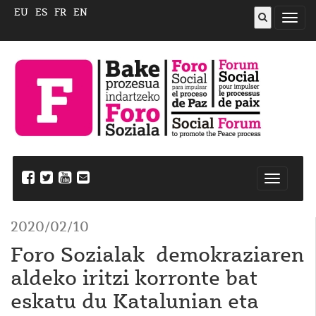
EU
ES
FR
EN
ireki
menu
Nabegazi
ireki
2020/02/10
Foro Sozialak demokraziaren
aldeko iritzi korronte bat
eskatu du Katalunian eta