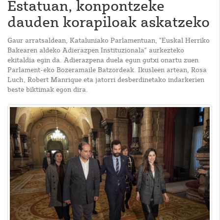
Estatuan, konpontzeke
dauden korapiloak askatzeko
Gaur arratsaldean, Kataluniako Parlamentuan, "Euskal Herriko
Bakearen aldeko Adierazpen Instituzionala" aurkezteko
ekitaldia egin da. Adierazpena duela egun gutxi onartu zuen
Parlament-eko Bozeramaile Batzordeak. Ikusleen artean, Rosa
Luch, Robert Manrique eta jatorri desberdinetako indarkerien
beste biktimak egon dira.