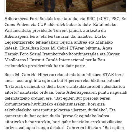
Adierazpena Foro Sozialak sustatu du, eta ERC, JxCAT, PSC, En
Comu Podem eta CUP alderdiek babestu dute. Kataluniako
Parlamentuko presidente Torrent jaunak aurkeztu du
Adierazpena bera, eta bertan izan da, halaber, Eusko
Legebiltzarreko lehendakari Tejeria andrea eta Mahaiko
kideak. Ekitaldian Rosa M. Cabré ETAren biktima, Agus
Hernán Foro Sozial Iraunkorreko koordinatzailea eta Xavier
Masllorens l 'Institut Català Internacional per la Pau
erakundeko presidenteak hartu dute parte.
Rosa M. Cabrék -Hipercorreko atentatuan hil zuen ETAK bere
ama-, oso argi hitz egin du bai Hipercorreko biktima batzuei
"Estatuak oraindik ez diela bere erantzukizun zibil subsidiarioa
aitortu" salatzeko orduan, baita Adierazpenaren puntu nagusiak
defendatzeko orduan ere. "Bat egiten dut presoak beren
komunitatera hurbiltzeko eskakizunarekin, hori giza
eskubideekiko errespetuz jokatzea ulertzen dudalako”. Eta
gaineratu du bat egiten duela “presoek egindako kaltea
aitortzeko beharrarekin, hori gabe benetako errekontziliazioa
lortzea zailagoa izango delako”. Cabreren hitzetan: "Bat egiten