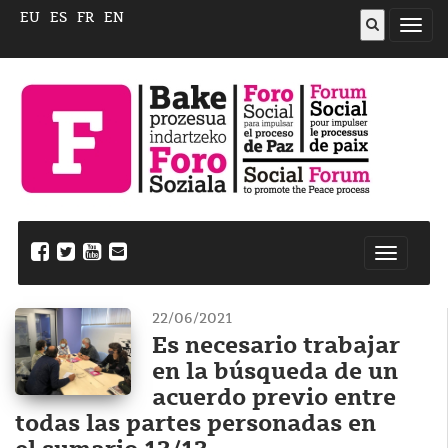
EU
ES
FR
EN
Abrir
menú
Nabegazi
ireki
22/06/2021
Es necesario trabajar
en la búsqueda de un
acuerdo previo entre
todas las partes personadas en