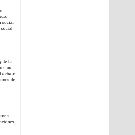
s
ido,
 social
 social
 de la
or los
l debate
iones de
manas
raciones