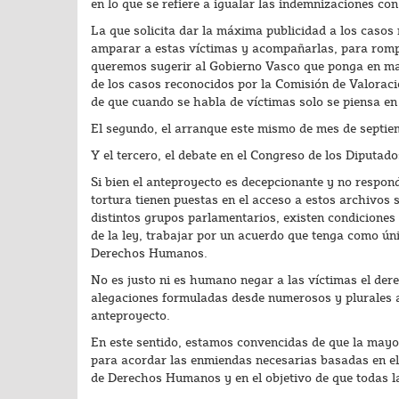
en lo que se refiere a igualar las indemnizaciones co
La que solicita dar la máxima publicidad a los cas
amparar a estas víctimas y acompañarlas, para romper
queremos sugerir al Gobierno Vasco que ponga en mar
de los casos reconocidos por la Comisión de Valoració
de que cuando se habla de víctimas solo se piensa en
El segundo, el arranque este mismo de mes de septie
Y el tercero, el debate en el Congreso de los Diputad
Si bien el anteproyecto es decepcionante y no respond
tortura tienen puestas en el acceso a estos archivos 
distintos grupos parlamentarios, existen condiciones 
de la ley, trabajar por un acuerdo que tenga como úni
Derechos Humanos.
No es justo ni es humano negar a las víctimas el der
alegaciones formuladas desde numerosos y plurales a
anteproyecto.
En este sentido, estamos convencidas de que la mayo
para acordar las enmiendas necesarias basadas en el
de Derechos Humanos y en el objetivo de que todas las