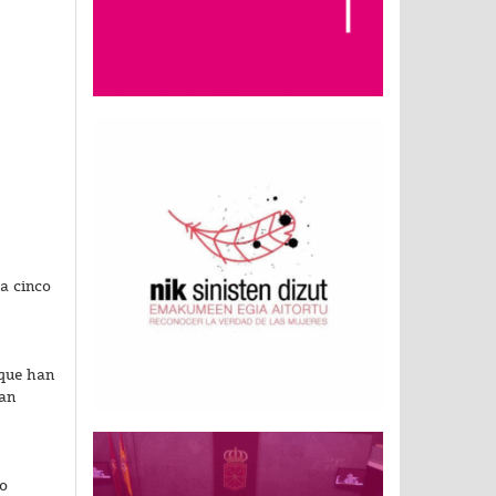
a cinco
 que han
han
do