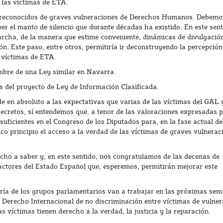
n las víctimas de ETA.
os reconocidos de graves vulneraciones de Derechos Humanos. Debemo
 el manto de silencio que durante décadas ha existido. En este sent
cha, de la manera que estime conveniente, dinámicas de divulgación
n. Este paso, entre otros, permitiría ir deconstruyendo la percepción
 víctimas de ETA.
mbre de una Ley similar en Navarra.
os del proyecto de Ley de Información Clasificada.
e en absoluto a las expectativas que varias de las víctimas del GAL y
secretos, sí entendemos que, a tenor de las valoraciones expresadas p
suficientes en el Congreso de los Diputados para, en la fase actual de
co principio el acceso a la verdad de las víctimas de graves vulnerac
echo a saber y, en este sentido, nos congratulamos de las decenas de
ctores del Estado Español que, esperemos, permitirán mejorar este
ría de los grupos parlamentarios van a trabajar en las próximas se
 Derecho Internacional de no discriminación entre víctimas de vulne
 víctimas tienen derecho a la verdad, la justicia y la reparación.