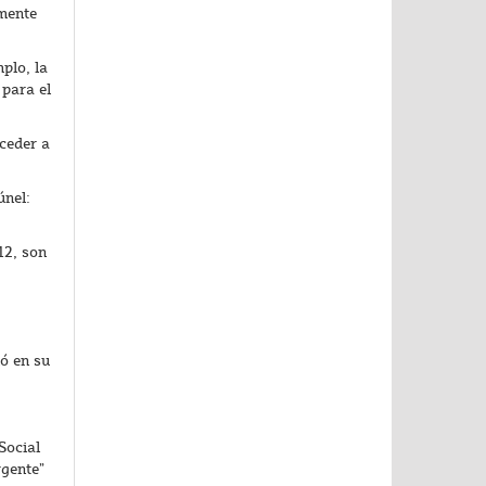
amente
plo, la
 para el
cceder a
únel:
12, son
ó en su
Social
rgente”