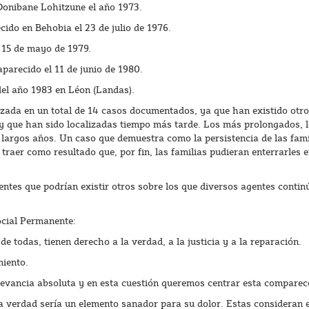
Donibane Lohitzune el año 1973.
ido en Behobia el 23 de julio de 1976.
15 de mayo de 1979.
parecido el 11 de junio de 1980.
del año 1983 en Léon (Landas).
izada en un total de 14 casos documentados, ya que han existido otro
 que han sido localizadas tiempo más tarde. Los más prolongados, l
largos años. Un caso que demuestra como la persistencia de las famil
 traer como resultado que, por fin, las familias pudieran enterrarles 
es que podrían existir otros sobre los que diversos agentes contin
ocial Permanente:
de todas, tienen derecho a la verdad, a la justicia y a la reparación.
miento.
elevancia absoluta y en esta cuestión queremos centrar esta comparec
 verdad sería un elemento sanador para su dolor. Estas consideran e