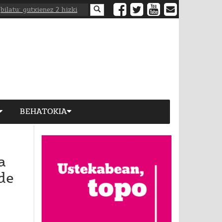
BEHATOKIA
a
de