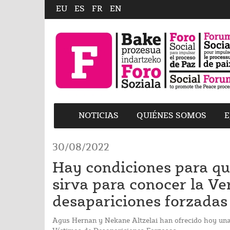
EU
ES
FR
EN
NOTICIAS
QUIÉNES SOMOS
E
30/08/2022
Hay condiciones para qu
sirva para conocer la Ve
desapariciones forzadas
Agus Hernan y Nekane Altzelai han ofrecido hoy una 