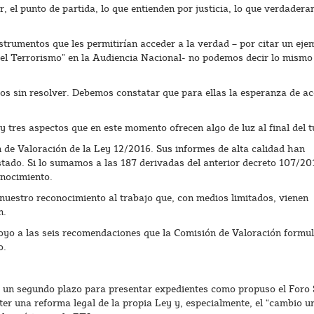
 el punto de partida, lo que entienden por justicia, lo que verdader
strumentos que les permitirían acceder a la verdad – por citar un ejem
del Terrorismo” en la Audiencia Nacional- no podemos decir lo mismo
sos sin resolver. Debemos constatar que para ellas la esperanza de a
 tres aspectos que en este momento ofrecen algo de luz al final del t
n de Valoración de la Ley 12/2016. Sus informes de alta calidad han
stado. Si lo sumamos a las 187 derivadas del anterior decreto 107/20
onocimiento.
uestro reconocimiento al trabajo que, con medios limitados, vienen
n.
yo a las seis recomendaciones que la Comisión de Valoración formul
o.
ir un segundo plazo para presentar expedientes como propuso el Foro 
r una reforma legal de la propia Ley y, especialmente, el “cambio u