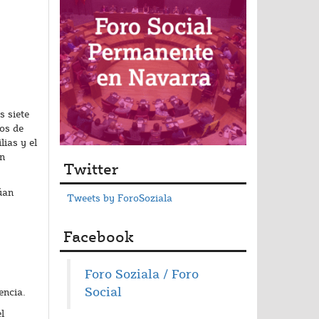
s siete
os de
ias y el
en
Twitter
úan
Tweets by ForoSoziala
Facebook
Foro Soziala / Foro
Social
encia.
l