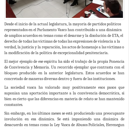
Desde el inicio de la actual legislatura, la mayoría de partidos políticos
representados en el Parlamento Vasco han contribuido a una dinámica
de amplios acuerdos en temas como el desarme y la disolución de ETA, el
derecho de todas las víctimas de todas las expresiones de violencia a la
verdad, la justicia y la reparación, los actos de homenaje a las víctimas o
la modificación de la política de excepcionalidad penitenciaria.
El mejor ejemplo de ese espíritu ha sido el trabajo de la propia Ponencia
de Convivencia y Memoria. Un recorrido ejemplar que contrasta con el
bloqueo producido en la anterior legislatura. Estos acuerdos se han
concretado de maneras diversas dentro y fuera de las instituciones.
La sociedad vasca ha valorado muy positivamente esos pasos que
suponían una aportación importante a la convivencia democrática, si
bien es cierto que las diferencias en materia de relato se han mantenido
constantes.
Sin embargo, en los últimos meses se está produciendo una preocupante
involución en esa dinámica. Se está imponiendo una dinámica de
desacuerdo en temas como la Ley Vasca de Abusos Policiales, Herenegun