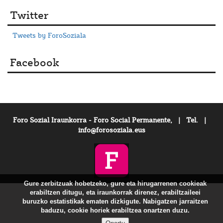
Twitter
Tweets by ForoSoziala
Facebook
Foro Sozial Iraunkorra - Foro Social Permanente, | Tel. |
info@forosoziala.eus
Gure zerbitzuak hobetzeko, gure eta hirugarrenen cookieak
erabiltzen ditugu, eta iraunkorrak direnez, erabiltzaileei
buruzko estatistikak ematen dizkigute. Nabigatzen jarraitzen
baduzu, cookie horiek erabiltzea onartzen duzu.