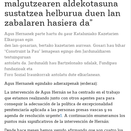
malgutzearen aldekotasuna
sustatzea helburua duen lan
zabalaren hasiera da”
Agus Hernanek parte hartu du gaur Kataluniako Kazetarien
Elkargoan egin
den lan-gosarian, bertako kazetarien aurrean. Gosari hau bihar
“Construint la Pau” lemapean egingo den Jardunaldiaren
testuinguruan
antolatu da. Jardunaldi hau Bartzelonako udalak, Fundipau
fundazioak eta
Foro Sozial Iraunkorrak antolatu dute elkarlanean.
Agus Hernanek egindako adierazpenak (erderaz):
La intervención de Agus Hernán se ha centrado en el trabajo
que estamos realizando junto con otros agentes para para
conseguir la adecuación de la política de excepcionalidad
penitenciaría aplicada a las personas presas vascas y su
agenda de resolución urgente
1
. A continuación enumeramos los
puntos más significativos de la intervención de Hernán:
Desde hace meses hemos venido afirmando que son cuatro los