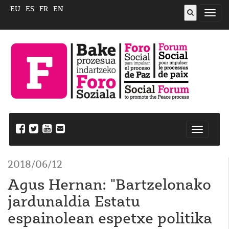
EU
ES
FR
EN
ireki
menu
Nabegazi
ireki
2018/06/12
Agus Hernan: "Bartzelonako
jardunaldia Estatu
espainolean espetxe politika