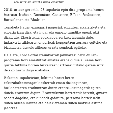
eta iritzien aniztasuna onartuz.
2016. urteaz geroztik, 23 topaketa egin dira programa honen
barruan, Iruñean, Donostian, Gasteizen, Bilbon, Andoainen,
Bartzelonan eta Madrilen.
Topaketa hauen ezaugarri nagusiak entzutea, elkarrizketa eta
enpatia izan dira, eta indar eta emozio handiko uneak utzi
dizkigute. Ekosistema egokiagoa sortzen lagundu dute,
indarkeria-zikloaren ondorioak konpontzen aurrera egiteko eta
bizikidetza demokratikoan urrats sendoak egiteko.
Hala ere, Foro Sozial Iraunkorrak jakinarazi berri du lan-
programa hori amaitutzat ematea erabaki duela. Zama hori
guztia biktima horien bizkarrean jartzeari uzteko garaia iritsi
delako hartu dugu erabakia.
Askotan, topaketetan, biktima horiei beren
eskuzabaltasunagatik eskerrak eman dizkiegunean,
bizikidetzaren eraikuntzan duten erantzukizunagatik egiten
dutela erantzun digute. Erantzukizun horretatik beretik, gizarte
osoari dagokio, erakundeek gidatuta, pertsona horiek ireki
duten bidean irautea eta haiek eraman duten motxila astuna
jasotzea.