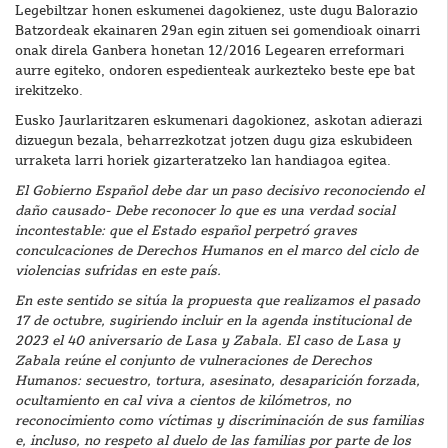
Legebiltzar honen eskumenei dagokienez, uste dugu Balorazio
Batzordeak ekainaren 29an egin zituen sei gomendioak oinarri
onak direla Ganbera honetan 12/2016 Legearen erreformari
aurre egiteko, ondoren espedienteak aurkezteko beste epe bat
irekitzeko.
Eusko Jaurlaritzaren eskumenari dagokionez, askotan adierazi
dizuegun bezala, beharrezkotzat jotzen dugu giza eskubideen
urraketa larri horiek gizarteratzeko lan handiagoa egitea.
El Gobierno Español debe dar un paso decisivo reconociendo el
daño causado- Debe reconocer lo que es una verdad social
incontestable: que el Estado español perpetró graves
conculcaciones de Derechos Humanos en el marco del ciclo de
violencias sufridas en este país.
En este sentido se sitúa la propuesta que realizamos el pasado
17 de octubre, sugiriendo incluir en la agenda institucional de
2023 el 40 aniversario de Lasa y Zabala. El caso de Lasa y
Zabala reúne el conjunto de vulneraciones de Derechos
Humanos: secuestro, tortura, asesinato, desaparición forzada,
ocultamiento en cal viva a cientos de kilómetros, no
reconocimiento como víctimas y discriminación de sus familias
e, incluso, no respeto al duelo de las familias por parte de los