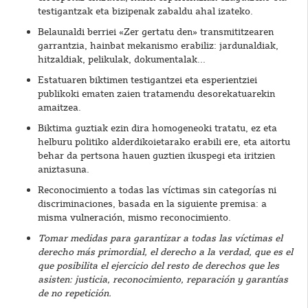
testigantzak eta bizipenak zabaldu ahal izateko.
Belaunaldi berriei «Zer gertatu den» transmititzearen
garrantzia, hainbat mekanismo erabiliz: jardunaldiak,
hitzaldiak, pelikulak, dokumentalak...
Estatuaren biktimen testigantzei eta esperientziei
publikoki ematen zaien tratamendu desorekatuarekin
amaitzea.
Biktima guztiak ezin dira homogeneoki tratatu, ez eta
helburu politiko alderdikoietarako erabili ere, eta aitortu
behar da pertsona hauen guztien ikuspegi eta iritzien
aniztasuna.
Reconocimiento a todas las víctimas sin categorías ni
discriminaciones, basada en la siguiente premisa: a
misma vulneración, mismo reconocimiento.
Tomar medidas para garantizar a todas las víctimas el
derecho más primordial, el derecho a la verdad, que es el
que posibilita el ejercicio del resto de derechos que les
asisten: justicia, reconocimiento, reparación y garantías
de no repetición.