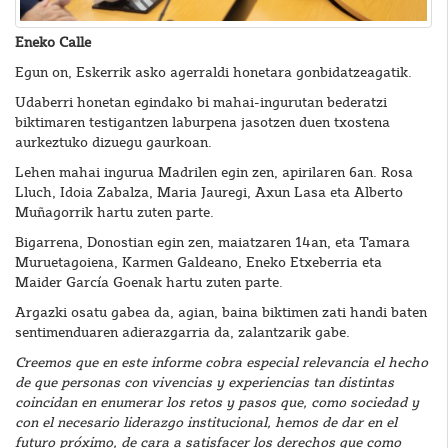
Eneko Calle
Egun on, Eskerrik asko agerraldi honetara gonbidatzeagatik.
Udaberri honetan egindako bi mahai-ingurutan bederatzi
biktimaren testigantzen laburpena jasotzen duen txostena
aurkeztuko dizuegu gaurkoan.
Lehen mahai ingurua Madrilen egin zen, apirilaren 6an. Rosa
Lluch, Idoia Zabalza, Maria Jauregi, Axun Lasa eta Alberto
Muñagorrik hartu zuten parte.
Bigarrena, Donostian egin zen, maiatzaren 14an, eta Tamara
Muruetagoiena, Karmen Galdeano, Eneko Etxeberria eta
Maider García Goenak hartu zuten parte.
Argazki osatu gabea da, agian, baina biktimen zati handi baten
sentimenduaren adierazgarria da, zalantzarik gabe.
Creemos que en este informe cobra especial relevancia el hecho
de que personas con vivencias y experiencias tan distintas
coincidan en enumerar los retos y pasos que, como sociedad y
con el necesario liderazgo institucional, hemos de dar en el
futuro próximo, de cara a satisfacer los derechos que como