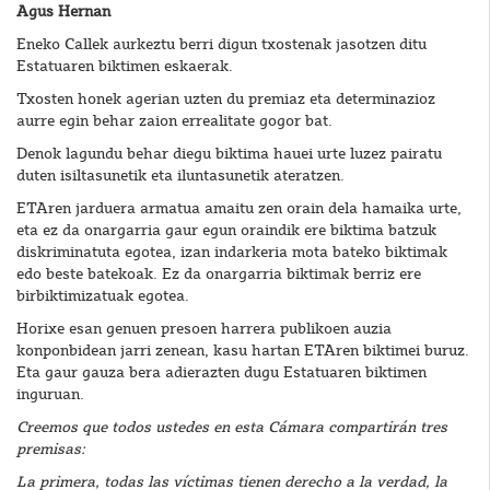
Agus Hernan
Eneko Callek aurkeztu berri digun txostenak jasotzen ditu
Estatuaren biktimen eskaerak.
Txosten honek agerian uzten du premiaz eta determinazioz
aurre egin behar zaion errealitate gogor bat.
Denok lagundu behar diegu biktima hauei urte luzez pairatu
duten isiltasunetik eta iluntasunetik ateratzen.
ETAren jarduera armatua amaitu zen orain dela hamaika urte,
eta ez da onargarria gaur egun oraindik ere biktima batzuk
diskriminatuta egotea, izan indarkeria mota bateko biktimak
edo beste batekoak. Ez da onargarria biktimak berriz ere
birbiktimizatuak egotea.
Horixe esan genuen presoen harrera publikoen auzia
konponbidean jarri zenean, kasu hartan ETAren biktimei buruz.
Eta gaur gauza bera adierazten dugu Estatuaren biktimen
inguruan.
Creemos que todos ustedes en esta Cámara compartirán tres
premisas:
La primera, todas las víctimas tienen derecho a la verdad, la