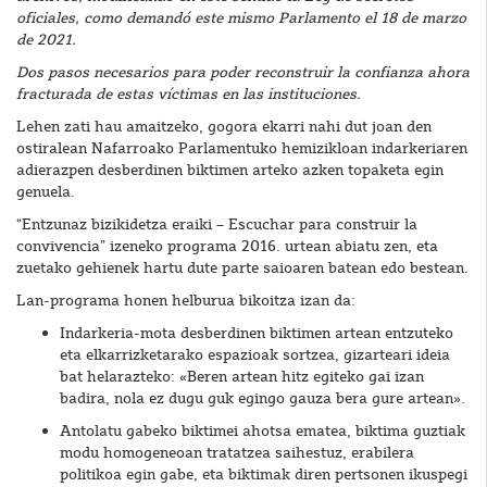
oficiales, como demandó este mismo Parlamento el 18 de marzo
de 2021.
Dos pasos necesarios para poder reconstruir la confianza ahora
fracturada de estas víctimas en las instituciones.
Lehen zati hau amaitzeko, gogora ekarri nahi dut joan den
ostiralean Nafarroako Parlamentuko hemizikloan indarkeriaren
adierazpen desberdinen biktimen arteko azken topaketa egin
genuela.
“Entzunaz bizikidetza eraiki – Escuchar para construir la
convivencia” izeneko programa 2016. urtean abiatu zen, eta
zuetako gehienek hartu dute parte saioaren batean edo bestean.
Lan-programa honen helburua bikoitza izan da:
Indarkeria-mota desberdinen biktimen artean entzuteko
eta elkarrizketarako espazioak sortzea, gizarteari ideia
bat helarazteko: «Beren artean hitz egiteko gai izan
badira, nola ez dugu guk egingo gauza bera gure artean».
Antolatu gabeko biktimei ahotsa ematea, biktima guztiak
modu homogeneoan tratatzea saihestuz, erabilera
politikoa egin gabe, eta biktimak diren pertsonen ikuspegi