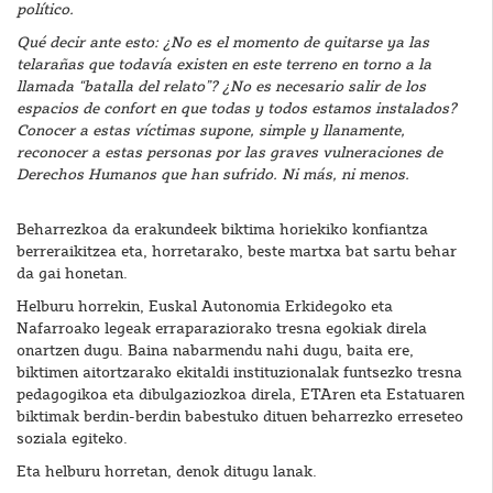
político.
Qué decir ante esto: ¿No es el momento de quitarse ya las
telarañas que todavía existen en este terreno en torno a la
llamada “batalla del relato”? ¿No es necesario salir de los
espacios de confort en que todas y todos estamos instalados?
Conocer a estas víctimas supone, simple y llanamente,
reconocer a estas personas por las graves vulneraciones de
Derechos Humanos que han sufrido. Ni más, ni menos.
Beharrezkoa da erakundeek biktima horiekiko konfiantza
berreraikitzea eta, horretarako, beste martxa bat sartu behar
da gai honetan.
Helburu horrekin, Euskal Autonomia Erkidegoko eta
Nafarroako legeak erraparaziorako tresna egokiak direla
onartzen dugu. Baina nabarmendu nahi dugu, baita ere,
biktimen aitortzarako ekitaldi instituzionalak funtsezko tresna
pedagogikoa eta dibulgaziozkoa direla, ETAren eta Estatuaren
biktimak berdin-berdin babestuko dituen beharrezko erreseteo
soziala egiteko.
Eta helburu horretan, denok ditugu lanak.