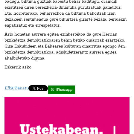
badugu, biktima guztiak babestu behar baditugu, oraindik
existitzen diren bereizkeria-dinamika gurutzatuak gaindituz.
Eta, horretarako, beharrezkoa da biktima bakoitzak izan
dezakeen sentimendua gure bihurtzea gizarte bezala, beraiekin
enpatizatuz eta errespetatuz.
Arlo honetan aurrera egitea ezinbestekoa da gure Herrian
bizikidetza demokratikoaren behin betiko oinarriak ezartzeko.
Giza Eskubideen eta Bakearen kulturan oinarritua egongo den
bizikidetza demokratikoa, adiskidetzerantz aurrera egitea
ahalbidetuko diguna.
Eskerrik asko
Elkarbanatu
Whatsapp