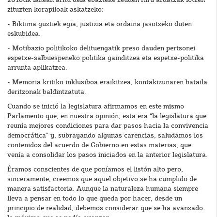
zituzten korapiloak askatzeko:
- Biktima guztiek egia, justizia eta ordaina jasotzeko duten
eskubidea.
- Motibazio politikoko delituengatik preso dauden pertsonei
espetxe-salbuespeneko politika gainditzea eta espetxe-politika
arrunta aplikatzea.
- Memoria kritiko inklusiboa eraikitzea, kontakizunaren bataila
deritzonak baldintzatuta.
Cuando se inició la legislatura afirmamos en este mismo
Parlamento que, en nuestra opinión, esta era “la legislatura que
reunía mejores condiciones para dar pasos hacia la convivencia
democrática” y, subrayando algunas carencias, saludamos los
contenidos del acuerdo de Gobierno en estas materias, que
venía a consolidar los pasos iniciados en la anterior legislatura.
Éramos conscientes de que poníamos el listón alto pero,
sinceramente, creemos que aquel objetivo se ha cumplido de
manera satisfactoria. Aunque la naturaleza humana siempre
lleva a pensar en todo lo que queda por hacer, desde un
principio de realidad, debemos considerar que se ha avanzado