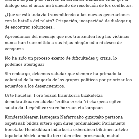
diálogo sea el único instrumento de resolución de los conflictos.
¿Qué se está todavía transmitiendo a las nuevas generaciones
con la batalla del relato? Crispación, incapacidad de dialogar y
de encontrar soluciones…
Aprendamos del mensaje que nos transmiten hoy las víctimas:
nunca han transmitido a sus hijas ningún odio ni deseo de
venganza.
No ha sido un proceso exento de dificultades y crisis, lo
podemos atestiguar.
Sin embargo, debemos saludar que siempre ha primado la
voluntad de la mayoría de los grupos políticos por priorizar los
acuerdos a los desencuentros.
Urte hauetan, Foro Sozial Iraunkorra bizikidetza
demokratikoaren aldeko “erdiko erreia ”ri ekarpena egiten
saiatu da. Legebiltzarraren barruan eta kanpoan.
Kondestablearen Jauregian Nafarroako gizarteko pertsona
ospetsuak bilduz urtero egin diren jardunaldiek; Parlamentu
honetako Hemizikloan indarkeria ezberdinen biktimen arteko
topaketa biziek; amaitu berri den eliza-prozesuak; mahai-