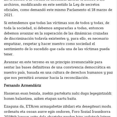
archivos, modificando en este sentido la Ley de secretos
oficiales, como demandó este mismo Parlamento el 18 marzo de
2021.
Si entendemos que todas las víctimas son de todos y todas, de
toda la sociedad, si debemos ampararlas a todas, entonces
debemos avanzar en la superación de las dinámicas cruzadas
de discriminación todavía existentes y, para ello, es necesario
empatizar, respetar y hacer nuestro como sociedad el
sentimiento de lo sucedido que cada una de las víctimas pueda
tener.
Avanzar en este terreno es un principio irrenunciable para
sentar las bases definitivas de una convivencia democrática en
nuestro país, basada en una cultura de derechos humanos y paz
que nos permitirá avanzar hacia la reconciliación.
Fernando Armendáriz
Hasieran esan bezala, zuekin partekatu nahi dugu legegintzaldi
honen balantzea, azken etapan sartu baita.
Ezaguna da, ETAren armagabetze zibilari eta desegiteari modu
ordenatu eta osoan aurre egin ondoren, Foro Sozial Iraunkorra
2018tik lanean aritu dela ebazteke zeuden hiru ardatzak lotzen