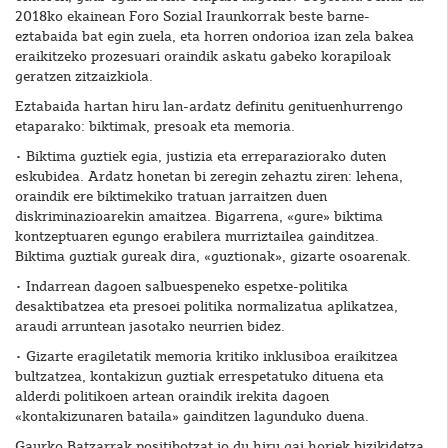
2018ko ekainean Foro Sozial Iraunkorrak beste barne-
eztabaida bat egin zuela, eta horren ondorioa izan zela bakea
eraikitzeko prozesuari oraindik askatu gabeko korapiloak
geratzen zitzaizkiola.
Eztabaida hartan hiru lan-ardatz definitu genituenhurrengo
etaparako: biktimak, presoak eta memoria.
• Biktima guztiek egia, justizia eta erreparaziorako duten
eskubidea. Ardatz honetan bi zeregin zehaztu ziren: lehena,
oraindik ere biktimekiko tratuan jarraitzen duen
diskriminazioarekin amaitzea. Bigarrena, «gure» biktima
kontzeptuaren egungo erabilera murriztailea gainditzea.
Biktima guztiak gureak dira, «guztionak», gizarte osoarenak.
• Indarrean dagoen salbuespeneko espetxe-politika
desaktibatzea eta presoei politika normalizatua aplikatzea,
araudi arruntean jasotako neurrien bidez.
• Gizarte eragiletatik memoria kritiko inklusiboa eraikitzea
bultzatzea, kontakizun guztiak errespetatuko dituena eta
alderdi politikoen artean oraindik irekita dagoen
«kontakizunaren bataila» gainditzen lagunduko duena.
Gaurko Batzarrak positibotzat jo du hiru gai horiek bizikidetza