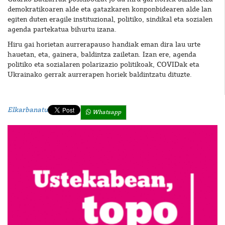
demokratikoaren alde eta gatazkaren konponbidearen alde lan
egiten duten eragile instituzional, politiko, sindikal eta sozialen
agenda partekatua bihurtu izana.
Hiru gai horietan aurrerapauso handiak eman dira lau urte
hauetan, eta, gainera, baldintza zailetan. Izan ere, agenda
politiko eta sozialaren polarizazio politikoak, COVIDak eta
Ukrainako gerrak aurrerapen horiek baldintzatu dituzte.
Elkarbanatu
Whatsapp