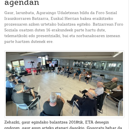
agendan
Gaur, larunbata, Aguraingo Udaletxean bildu da Foro Sozial
Iraunkorraren Batzarra, Euskal Herrian bakea eraikitzeko
prozesuaren azken urtetako balantzea egiteko. Batzarrean Foro
Soziala osatzen duten 16 erakundeek parte hartu dute,
telematikoki edo presentzialki, bai eta norbanakoaren izenean
parte hartzen dutenek ere.
Zehazki, gaur egindako balantzea 2018tik, ETA desegin
ondoren, gaur egun arteko etapari dagokio. Gogoratu behar da