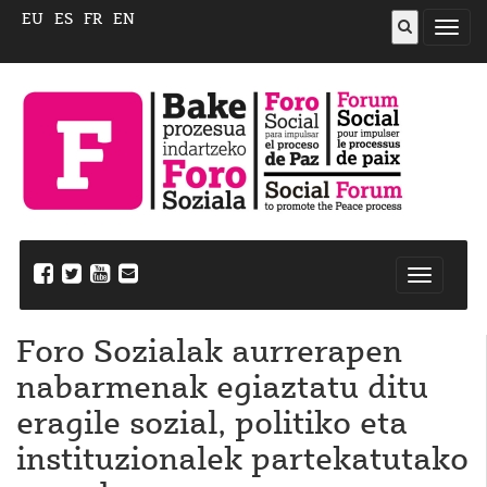
EU
ES
FR
EN
ireki
menu
Nabegazi
ireki
Foro Sozialak aurrerapen
nabarmenak egiaztatu ditu
eragile sozial, politiko eta
instituzionalek partekatutako