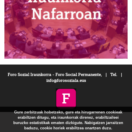
Foro Sozial Iraunkorra - Foro Social Permanente, | Tel. |
info@forosoziala.eus
Gure zerbitzuak hobetzeko, gure eta hirugarrenen cookieak
erabiltzen ditugu, eta iraunkorrak direnez, erabiltzaileei
buruzko estatistikak ematen dizkigute. Nabigatzen jarraitzen
baduzu, cookie horiek erabiltzea onartzen duzu.