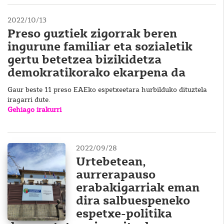
2022/10/13
Preso guztiek zigorrak beren
ingurune familiar eta sozialetik
gertu betetzea bizikidetza
demokratikorako ekarpena da
Gaur beste 11 preso EAEko espetxeetara hurbilduko dituztela
iragarri dute.
Gehiago irakurri
2022/09/28
Urtebetean,
aurrerapauso
erabakigarriak eman
dira salbuespeneko
espetxe-politika