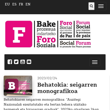
EU
ES
FR
EN
ireki
menu
Nabegazi
ireki
2023/02/24
Behatokia: seigarren
monografikoa
Behatokiaren seigarren monografikoa: "Auzitegi
Nazionalak ezeztatutako eta bertan behera utzitako
baimenak eta hirugarren graduak", 2023ko otsailaren 24an