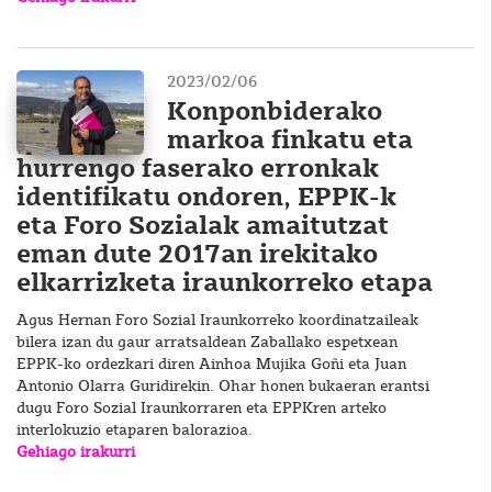
2023/02/06
Konponbiderako
markoa finkatu eta
hurrengo faserako erronkak
identifikatu ondoren, EPPK-k
eta Foro Sozialak amaitutzat
eman dute 2017an irekitako
elkarrizketa iraunkorreko etapa
Agus Hernan Foro Sozial Iraunkorreko koordinatzaileak
bilera izan du gaur arratsaldean Zaballako espetxean
EPPK-ko ordezkari diren Ainhoa Mujika Goñi eta Juan
Antonio Olarra Guridirekin. Ohar honen bukaeran erantsi
dugu Foro Sozial Iraunkorraren eta EPPKren arteko
interlokuzio etaparen balorazioa.
Gehiago irakurri