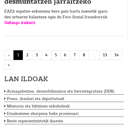
desmuntatzen jarraitzeko
EAEk espetxe-eskumena bere gain hartu zuenetik igaro
den urtearen balantzea egin du Foro Sozial Iraunkorrak.
Gehiago irakurri
«
1
2
3
4
5
6
7
8
...
13
14
»
LAN ILDOAK
Armagabetzea, desmobilizazioa eta berrintegratzea (DDR)
Preso, iheslari eta deportatuak
Memoria eta biktimen eskubideak
Emakumeen ekarpena bake prozesuari
Beste esperientzietatik ikasten