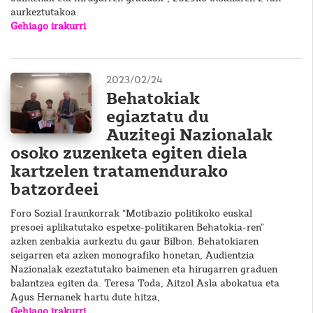
aurkeztutakoa.
Gehiago irakurri
2023/02/24
Behatokiak
egiaztatu du
Auzitegi Nazionalak
osoko zuzenketa egiten diela
kartzelen tratamendurako
batzordeei
Foro Sozial Iraunkorrak “Motibazio politikoko euskal
presoei aplikatutako espetxe-politikaren Behatokia-ren”
azken zenbakia aurkeztu du gaur Bilbon. Behatokiaren
seigarren eta azken monografiko honetan, Audientzia
Nazionalak ezeztatutako baimenen eta hirugarren graduen
balantzea egiten da. Teresa Toda, Aitzol Asla abokatua eta
Agus Hernanek hartu dute hitza,
Gehiago irakurri