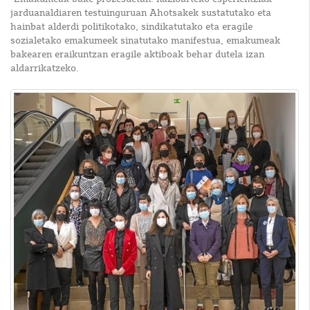
jarduanaldiaren testuinguruan Ahotsakek sustatutako eta
hainbat alderdi politikotako, sindikatutako eta eragile
sozialetako emakumeek sinatutako manifestua, emakumeak
bakearen eraikuntzan eragile aktiboak behar dutela izan
aldarrikatzeko.