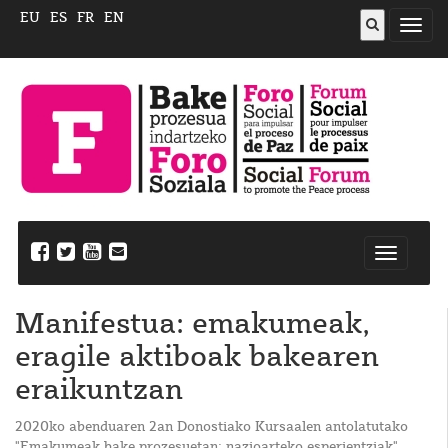
EU
ES
FR
EN
ireki
menu
Nabegazi
ireki
Manifestua: emakumeak,
eragile aktiboak bakearen
eraikuntzan
2020ko abenduaren 2an Donostiako Kursaalen antolatutako
"Emakumeak bake prozesuetan: nazioarteko esperientziak"