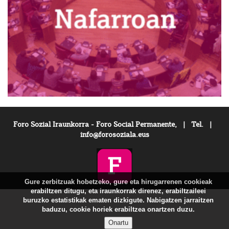
Foro Sozial Iraunkorra - Foro Social Permanente, | Tel. |
info@forosoziala.eus
Gure zerbitzuak hobetzeko, gure eta hirugarrenen cookieak
erabiltzen ditugu, eta iraunkorrak direnez, erabiltzaileei
buruzko estatistikak ematen dizkigute. Nabigatzen jarraitzen
baduzu, cookie horiek erabiltzea onartzen duzu.