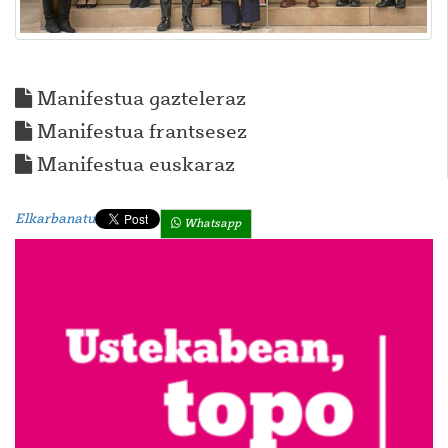
Manifestua gazteleraz
Manifestua frantsesez
Manifestua euskaraz
Elkarbanatu
Whatsapp