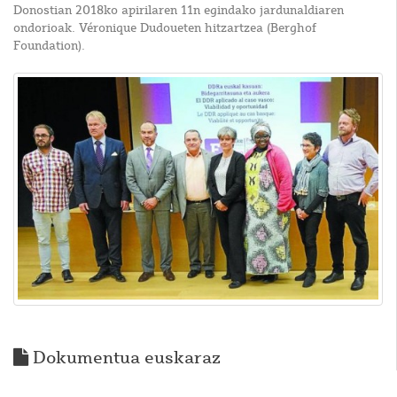
Donostian 2018ko apirilaren 11n egindako jardunaldiaren
ondorioak. Véronique Dudoueten hitzartzea (Berghof
Foundation).
Dokumentua euskaraz