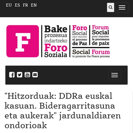
EU
ES
FR
EN
ireki
menu
Nabegazi
ireki
"Hitzorduak: DDRa euskal
kasuan. Bideragarritasuna
eta aukerak" jardunaldiaren
ondorioak