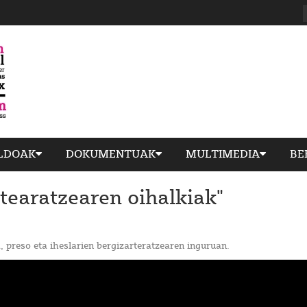
ILDOAK
DOKUMENTUAK
MULTIMEDIA
BE
tearatzearen oihalkiak"
 preso eta iheslarien bergizarteratzearen inguruan.