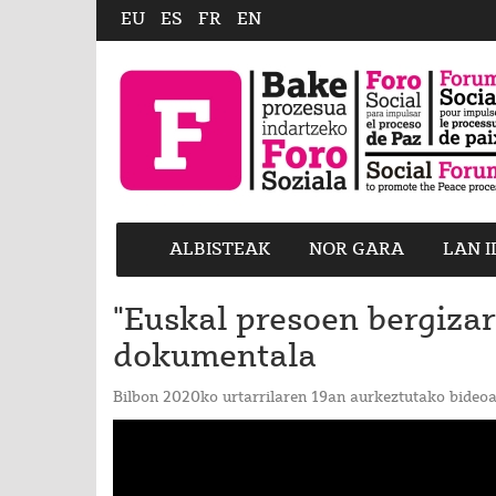
EU
ES
FR
EN
ALBISTEAK
NOR GARA
LAN 
"Euskal presoen bergizar
dokumentala
Bilbon 2020ko urtarrilaren 19an aurkeztutako bideoa,