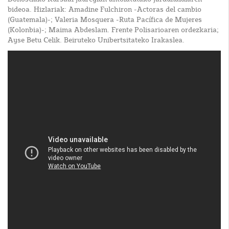
bideoa. Hizlariak: Amadine Fulchiron -Actoras del cambio
(Guatemala)-; Valeria Mosquera -Ruta Pacífica de Mujeres
(Kolonbia)-; Maima Abdeslam. Frente Polisarioaren ordezkaria;
Ayse Betu Celik. Beiruteko Unibertsitateko Irakaslea.