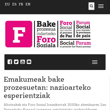
EU
ES
FR
EN
ireki
menu
Nabegazi
ireki
Emakumeak bake
prozesuetan: nazioarteko
esperientziak
Ahotsakek eta Foro Sozial Iraunkorrak 2020ko abenduaren 2an
Donostiako Kursaal jauregian antolatutako jardunaldiaren