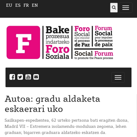
EU
ES
FR
EN
ireki
menu
Nabegazi
ireki
Autoa: gradu aldaketa
eskaerari uko
Sailkapen-espedientea, 62 urteko pertsona bati eragiten diona,
Madril VII – Estremera isolamendu-moduluan zegoena, lehen
graduan; bigarren graduara aldatzeko eskatzen da.