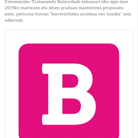
Estremerako Tratamendu Batzordeak eskaerari uko egin zion
2019ko martxoan eta lehen graduan mantentzea proposatu
zuen, pertsona horren "berrerortzeko arriskua oso handia" zela
adieraziz.