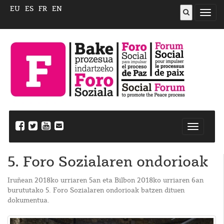
EU
ES
FR
EN
ireki
menu
Nabegazi
ireki
5. Foro Sozialaren ondorioak
Iruñean 2018ko urriaren 5an eta Bilbon 2018ko urriaren 6an
burututako 5. Foro Sozialaren ondorioak batzen dituen
dokumentua.