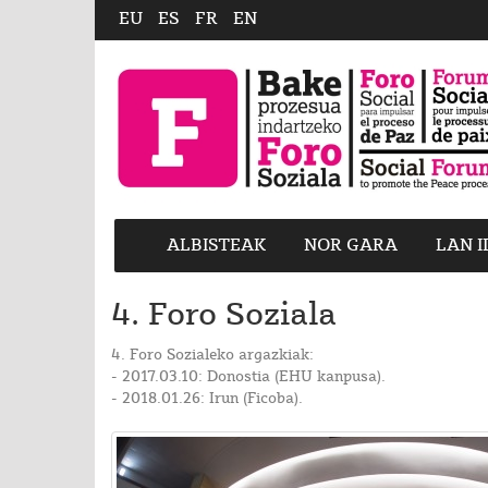
EU
ES
FR
EN
ALBISTEAK
NOR GARA
LAN 
4. Foro Soziala
4. Foro Sozialeko argazkiak:
- 2017.03.10: Donostia (EHU kanpusa).
- 2018.01.26: Irun (Ficoba).